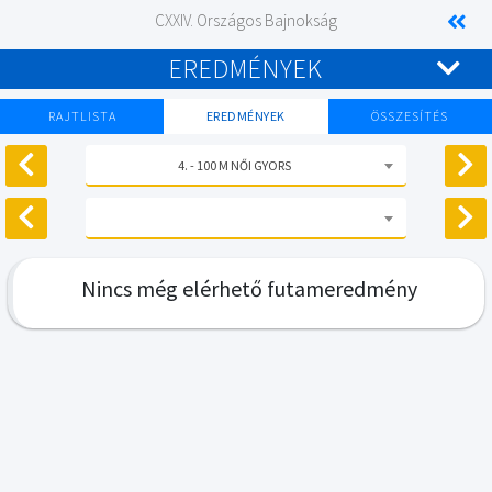
CXXIV. Országos Bajnokság
EREDMÉNYEK
RAJTLISTA
EREDMÉNYEK
ÖSSZESÍTÉS
4. - 100 M NŐI GYORS
Nincs még elérhető futameredmény