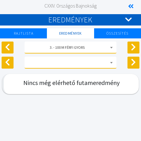
CXXIV. Országos Bajnokság
EREDMÉNYEK
RAJTLISTA
EREDMÉNYEK
ÖSSZESÍTÉS
3. - 100 M FÉRFI GYORS
Nincs még elérhető futameredmény