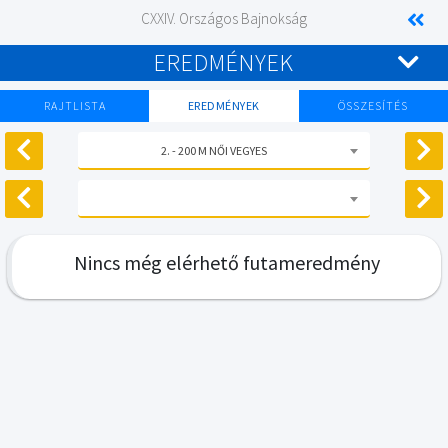
CXXIV. Országos Bajnokság
EREDMÉNYEK
RAJTLISTA
EREDMÉNYEK
ÖSSZESÍTÉS
2. - 200 M NŐI VEGYES
Nincs még elérhető futameredmény