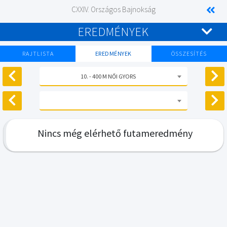
CXXIV. Országos Bajnokság
EREDMÉNYEK
RAJTLISTA
EREDMÉNYEK
ÖSSZESÍTÉS
10. - 400 M NŐI GYORS
Nincs még elérhető futameredmény