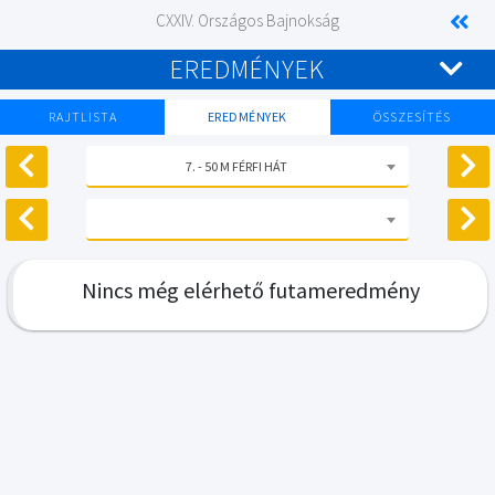
CXXIV. Országos Bajnokság
EREDMÉNYEK
RAJTLISTA
EREDMÉNYEK
ÖSSZESÍTÉS
7. - 50 M FÉRFI HÁT
Nincs még elérhető futameredmény