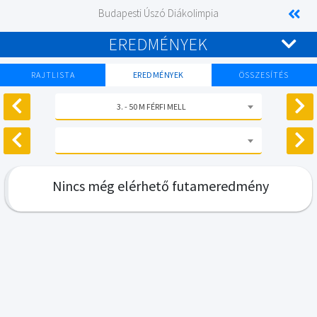
Budapesti Úszó Diákolimpia
EREDMÉNYEK
RAJTLISTA
EREDMÉNYEK
ÖSSZESÍTÉS
3. - 50 M FÉRFI MELL
Nincs még elérhető futameredmény