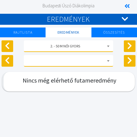
Budapesti Úszó Diákolimpia
EREDMÉNYEK
RAJTLISTA
EREDMÉNYEK
ÖSSZESÍTÉS
2. - 50 M NŐI GYORS
Nincs még elérhető futameredmény