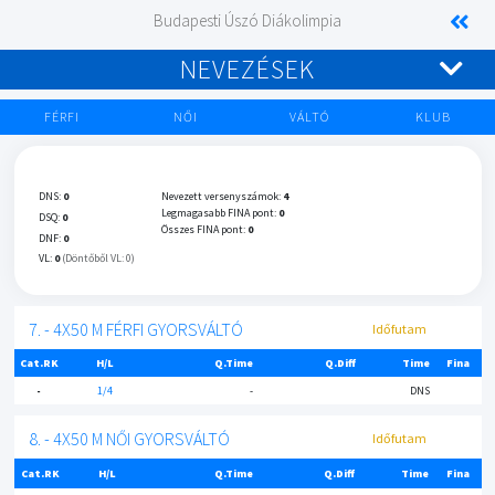
Budapesti Úszó Diákolimpia
NEVEZÉSEK
FÉRFI
NŐI
VÁLTÓ
KLUB
DNS:
0
Nevezett versenyszámok:
4
Legmagasabb FINA pont:
0
DSQ:
0
Összes FINA pont:
0
DNF:
0
VL:
0
(Döntőből VL: 0)
7. - 4X50 M FÉRFI GYORSVÁLTÓ
Időfutam
Cat.RK
H/L
Q.Time
Q.Diff
Time
Fina
-
1/4
-
DNS
8. - 4X50 M NŐI GYORSVÁLTÓ
Időfutam
Cat.RK
H/L
Q.Time
Q.Diff
Time
Fina