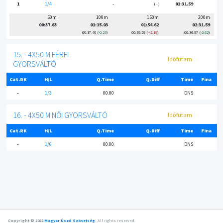
1
1/4
-
02:31.59
-
50m
100m
150m
200m
00:37.63
01:15.03
01:54.62
02:31.59
00:37.40
-0.23
00:39.59
+2.19
00:36.97
-2.62
15. - 4X50 M FÉRFI
Időfutam
GYORSVÁLTÓ
Cat.RK
H/L
Q.Time
Q.Diff
Time
Fina
-
1/3
00.00
DNS
16. - 4X50 M NŐI GYORSVÁLTÓ
Időfutam
Cat.RK
H/L
Q.Time
Q.Diff
Time
Fina
-
1/6
00.00
DNS
Copyright © 2022
Magyar Úszó Szövetség
.
All rights reserved.