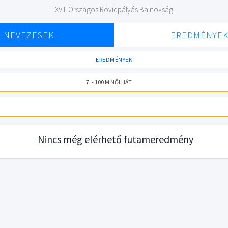
XVII. Országos Rövidpályás Bajnokság
NEVEZÉSEK
EREDMÉNYE
EREDMÉNYEK
7. - 100 M NŐI HÁT
Nincs még elérhető futameredmény