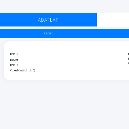
ADATLAP
FÉRFI
DNS:
0
DSQ:
0
DNF:
0
VL:
0
(Döntőből VL: 0)