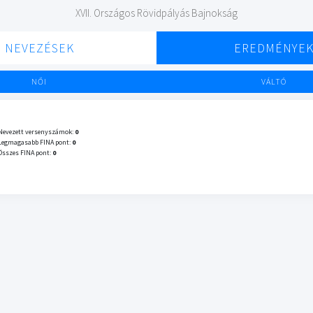
XVII. Országos Rövidpályás Bajnokság
NEVEZÉSEK
EREDMÉNYE
NŐI
VÁLTÓ
Nevezett versenyszámok:
0
Legmagasabb FINA pont:
0
Összes FINA pont:
0