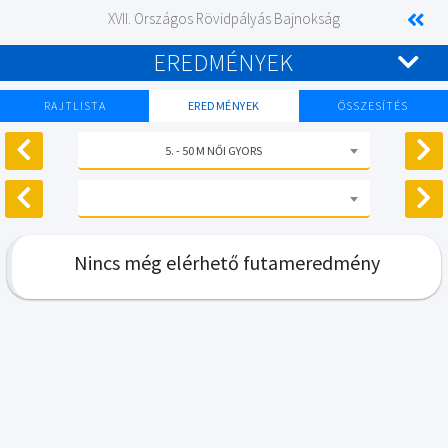
XVII. Országos Rövidpályás Bajnokság
EREDMÉNYEK
RAJTLISTA
EREDMÉNYEK
ÖSSZESÍTÉS
5. - 50 M NŐI GYORS
Nincs még elérhető futameredmény