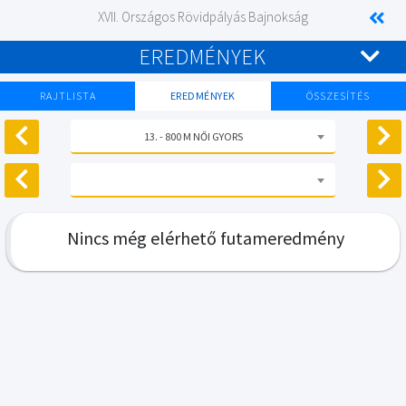
XVII. Országos Rövidpályás Bajnokság
EREDMÉNYEK
RAJTLISTA
EREDMÉNYEK
ÖSSZESÍTÉS
13. - 800 M NŐI GYORS
Nincs még elérhető futameredmény