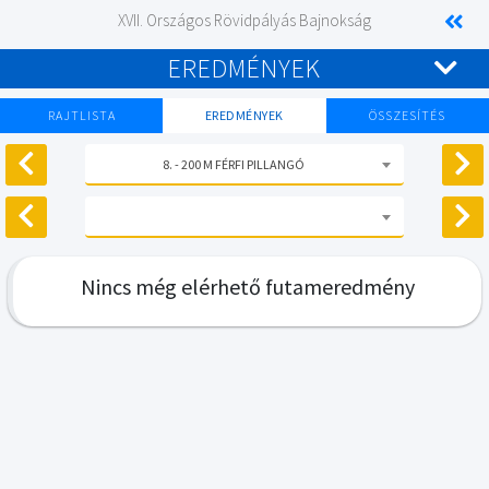
XVII. Országos Rövidpályás Bajnokság
EREDMÉNYEK
RAJTLISTA
EREDMÉNYEK
ÖSSZESÍTÉS
8. - 200 M FÉRFI PILLANGÓ
Nincs még elérhető futameredmény