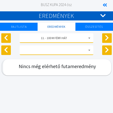
BUSZ KUPA 2024 ősz
EREDMÉNYEK
RAJTLISTA
EREDMÉNYEK
ÖSSZESÍTÉS
11. - 100 M FÉRFI HÁT
Nincs még elérhető futameredmény