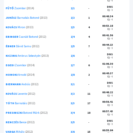
(Q: --)
DNS
FŰTŐ
Zsombor
(2014)
2/1
-
(Q: --)
00:48.34
JUHÁSZ
Barnabás Botond
(2013)
2/2
1
(Q: --)
00:53.18
KOVÁCS
Miron
(2013)
2/3
4
(Q: --)
00:41.56
EBINGER
Csanád Botond
(2012)
2/4
4
(Q: --)
00:44.13
ÉBNER
Dávid Samu
(2012)
2/5
7
(Q: --)
DNS
KICZING
Ambrus Sebestyén
(2013)
2/6
-
(Q: --)
01:06.30
EGEDI
Zsombor
(2014)
2/7
6
(Q: --)
00:49.37
HOMOKI
Arnold
(2014)
2/8
2
(Q: --)
DNS
BIERMANN
András
(2012)
3/1
-
(Q: --)
00:48.22
KOVÁCS
Levente
(2012)
3/2
11
(Q: --)
00:56.41
TÓTH
Barnabás
(2012)
3/3
17
(Q: --)
00:57.43
PRESINSZKI
Botond Márk
(2012)
3/4
18
(Q: --)
DNS
RENCZÉS
Bence
(2012)
3/5
-
(Q: --)
00:55.84
VARGA
Mihály
(2012)
3/6
15