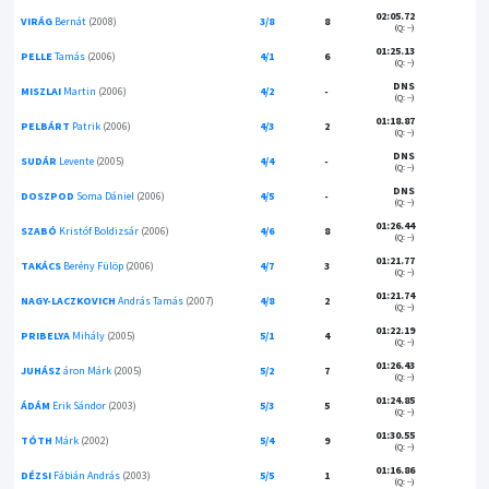
02:05.72
VIRÁG
Bernát
(2008)
3/8
8
(Q: --)
01:25.13
PELLE
Tamás
(2006)
4/1
6
(Q: --)
DNS
MISZLAI
Martin
(2006)
4/2
-
(Q: --)
01:18.87
PELBÁRT
Patrik
(2006)
4/3
2
(Q: --)
DNS
SUDÁR
Levente
(2005)
4/4
-
(Q: --)
DNS
DOSZPOD
Soma Dániel
(2006)
4/5
-
(Q: --)
01:26.44
SZABÓ
Kristóf Boldizsár
(2006)
4/6
8
(Q: --)
01:21.77
TAKÁCS
Berény Fülöp
(2006)
4/7
3
(Q: --)
01:21.74
NAGY-LACZKOVICH
András Tamás
(2007)
4/8
2
(Q: --)
01:22.19
PRIBELYA
Mihály
(2005)
5/1
4
(Q: --)
01:26.43
JUHÁSZ
áron Márk
(2005)
5/2
7
(Q: --)
01:24.85
ÁDÁM
Erik Sándor
(2003)
5/3
5
(Q: --)
01:30.55
TÓTH
Márk
(2002)
5/4
9
(Q: --)
01:16.86
DÉZSI
Fábián András
(2003)
5/5
1
(Q: --)