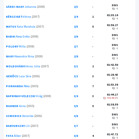
DNS
SÁRDI-NAGY
Johanna
(2008)
2/3
-
(Q: --)
01:35.14
KÉRSZIGETI
Anna
(2007)
2/4
1
(Q: --)
01:56.27
MATUS
Kata Mandula
(2007)
2/5
5
(Q: --)
DNS
BABIK
Alexa Gréta
(2008)
2/6
-
(Q: --)
DNS
POLONY
Milla
(2008)
2/7
-
(Q: --)
DNS
NAGY
Alexandra Nina
(2008)
2/8
-
(Q: --)
01:42.50
MOLDOVÁNYI
Anna Júlia
(2007)
3/1
2
(Q: --)
01:28.43
GERŐCS
Luca Sára
(2006)
3/2
3
(Q: --)
01:53.38
PORHANDA
Réka
(2005)
3/3
7
(Q: --)
01:44.17
KAPRINAY-VELECZKI
Virág
(2008)
3/4
3
Q: +01:44.17
01:38.59
RAHNER
Anna
(2005)
3/5
5
(Q: --)
DNS
SZMODICS
Veronika
(2006)
3/6
-
(Q: --)
DNS
KANYURSZKY
Lili
(2007)
3/7
-
(Q: --)
01:47.72
FATA
Bíbor
(2007)
3/8
4
(Q: --)