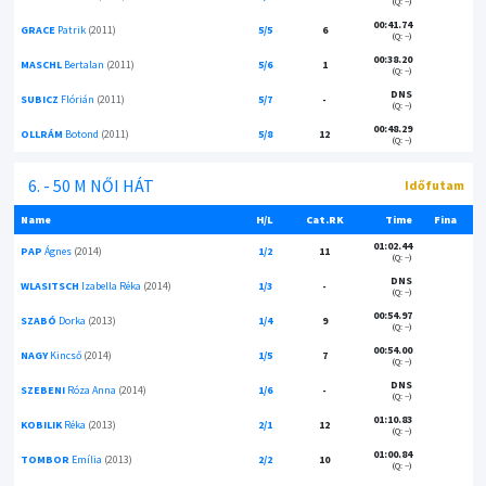
(Q: --)
00:41.74
GRACE
Patrik
(2011)
5/5
6
(Q: --)
00:38.20
MASCHL
Bertalan
(2011)
5/6
1
(Q: --)
DNS
SUBICZ
Flórián
(2011)
5/7
-
(Q: --)
00:48.29
OLLRÁM
Botond
(2011)
5/8
12
(Q: --)
6. - 50 M NŐI HÁT
Időfutam
Name
H/L
Cat.RK
Time
Fina
01:02.44
PAP
Ágnes
(2014)
1/2
11
(Q: --)
DNS
WLASITSCH
Izabella Réka
(2014)
1/3
-
(Q: --)
00:54.97
SZABÓ
Dorka
(2013)
1/4
9
(Q: --)
00:54.00
NAGY
Kincső
(2014)
1/5
7
(Q: --)
DNS
SZEBENI
Róza Anna
(2014)
1/6
-
(Q: --)
01:10.83
KOBILIK
Réka
(2013)
2/1
12
(Q: --)
01:00.84
TOMBOR
Emília
(2013)
2/2
10
(Q: --)