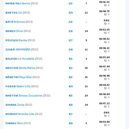
00:43.33
MAYER
Réka Hanna
(2013)
3/3
7
(Q: --)
00:48.75
BARTOS
LIli
(2013)
3/4
12
(Q: --)
DNS
RÁTÓTI
Emma
(2013)
3/5
-
(Q: --)
00:52.35
NEMES
Olívia
(2013)
3/6
14
(Q: --)
00:40.52
PESZLEG
Bianka
(2013)
3/7
5
(Q: --)
00:46.13
SZABÓ
ANNAMÁRIA
(2013)
3/8
11
(Q: --)
00:35.64
BALOGH
Lili Annabella
(2013)
4/1
1
(Q: --)
00:47.44
KRISTON
Dalma Málna
(2012)
4/2
25
(Q: --)
00:46.98
NÉMETHY
Maja Dóra
(2012)
4/3
23
(Q: --)
00:44.52
FODOR
Noémi Lilla
(2012)
4/4
22
(Q: --)
00:40.64
MARTON
Tamara Zsuzsanna
(2012)
4/5
19
(Q: --)
00:47.12
GYURKA
Zorka
(2012)
4/6
24
(Q: --)
DNS
MORVAY
Veronika Lilla
(2012)
4/7
-
(Q: --)
00:38.60
FARKAS
Nóra
(2013)
4/8
3
(Q: --)