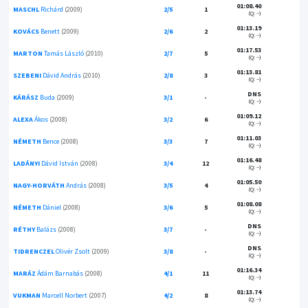
01:08.40
MASCHL
Richárd
(2009)
2/5
1
(Q: --)
01:13.19
KOVÁCS
Benett
(2009)
2/6
2
(Q: --)
01:17.53
MARTON
Tamás László
(2010)
2/7
5
(Q: --)
01:13.81
SZEBENI
Dávid András
(2010)
2/8
3
(Q: --)
DNS
KÁRÁSZ
Buda
(2009)
3/1
-
(Q: --)
01:09.12
ALEXA
Ákos
(2008)
3/2
6
(Q: --)
01:11.03
NÉMETH
Bence
(2008)
3/3
7
(Q: --)
01:16.48
LADÁNYI
Dávid István
(2008)
3/4
12
(Q: --)
01:05.50
NAGY-HORVÁTH
András
(2008)
3/5
4
(Q: --)
01:08.08
NÉMETH
Dániel
(2008)
3/6
5
(Q: --)
DNS
RÉTHY
Balázs
(2008)
3/7
-
(Q: --)
DNS
TIDRENCZEL
Olivér Zsolt
(2009)
3/8
-
(Q: --)
01:16.34
MARÁZ
Ádám Barnabás
(2008)
4/1
11
(Q: --)
01:13.74
VUKMAN
Marcell Norbert
(2007)
4/2
8
(Q: --)