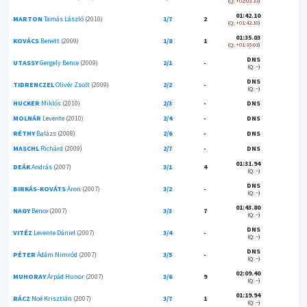
Q: +02:03.33
01:42.10
MARTON
Tamás László
(2010)
1/7
2
Q: +01:42.10
01:35.03
KOVÁCS
Benett
(2009)
1/8
1
Q: +01:35.03
DNS
UTASSY
Gergely Bence
(2009)
2/1
-
(Q: --)
DNS
TIDRENCZEL
Olivér Zsolt
(2009)
2/2
-
(Q: --)
HUCKER
Miklós
(2010)
2/3
-
DNS
MOLNÁR
Levente
(2010)
2/4
-
DNS
RÉTHY
Balázs
(2008)
2/6
-
DNS
MASCHL
Richárd
(2009)
2/7
-
DNS
01:31.94
DEÁK
András
(2007)
3/1
4
(Q: --)
DNS
BIRKÁS-KOVÁTS
Áron
(2007)
3/2
-
(Q: --)
01:43.80
NAGY
Bence
(2007)
3/3
7
(Q: --)
DNS
VITÉZ
Levente Dániel
(2007)
3/4
-
(Q: --)
DNS
PÉTER
Ádám Nimród
(2007)
3/5
-
(Q: --)
02:09.40
MUHORAY
Árpád Hunor
(2007)
3/6
9
(Q: --)
01:19.94
RÁCZ
Noé Krisztián
(2007)
3/7
1
(Q: --)