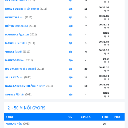
VEREBÉLYI
Bence
(2011)
5/5
5
(Q: --)
00:35.98
KOSZTOLNIK
Milán Hunor
(2011)
5/6
11
(Q: --)
00:32.85
NÉMETH
Ádám
(2011)
5/7
3
(Q: --)
00:33.72
RÉTHY
Domonkos
(2011)
5/8
7
(Q: --)
DNS
MADARAS
Ágoston
(2011)
6/1
-
(Q: --)
00:31.84
MASCHL
Bertalan
(2011)
6/2
1
(Q: --)
00:33.39
GRACE
Patrik
(2011)
6/3
6
(Q: --)
DSQ
MAKKOS
Bálint
(2011)
6/4
-
(Q: --)
00:42.20
BOGYA
Barnabás Bulcsú
(2011)
6/5
20
(Q: --)
00:38.31
SZILASY
Zalán
(2011)
6/6
15
(Q: --)
00:35.91
NAGY-LACZKOVICH
Ármin Péter
(2011)
6/7
10
(Q: --)
DNS
SUBICZ
Flórián
(2011)
6/8
-
(Q: --)
2. - 50 M NŐI GYORS
Name
H/L
Cat.RK
Time
Fina
FARKAS
Nóra
(2013)
-
Q: --