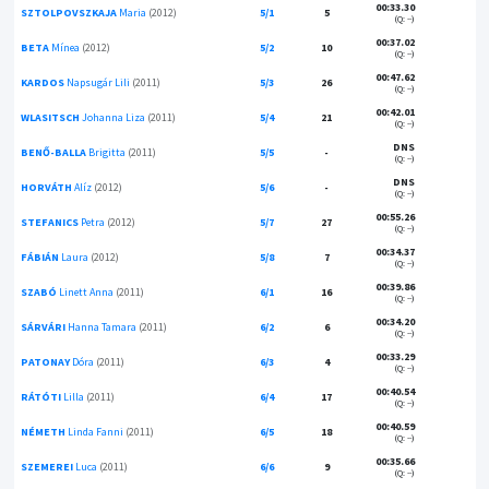
00:33.30
SZTOLPOVSZKAJA
Maria
(2012)
5/1
5
(Q: --)
00:37.02
BETA
Mínea
(2012)
5/2
10
(Q: --)
00:47.62
KARDOS
Napsugár Lili
(2011)
5/3
26
(Q: --)
00:42.01
WLASITSCH
Johanna Liza
(2011)
5/4
21
(Q: --)
DNS
BENŐ-BALLA
Brigitta
(2011)
5/5
-
(Q: --)
DNS
HORVÁTH
Alíz
(2012)
5/6
-
(Q: --)
00:55.26
STEFANICS
Petra
(2012)
5/7
27
(Q: --)
00:34.37
FÁBIÁN
Laura
(2012)
5/8
7
(Q: --)
00:39.86
SZABÓ
Linett Anna
(2011)
6/1
16
(Q: --)
00:34.20
SÁRVÁRI
Hanna Tamara
(2011)
6/2
6
(Q: --)
00:33.29
PATONAY
Dóra
(2011)
6/3
4
(Q: --)
00:40.54
RÁTÓTI
Lilla
(2011)
6/4
17
(Q: --)
00:40.59
NÉMETH
Linda Fanni
(2011)
6/5
18
(Q: --)
00:35.66
SZEMEREI
Luca
(2011)
6/6
9
(Q: --)