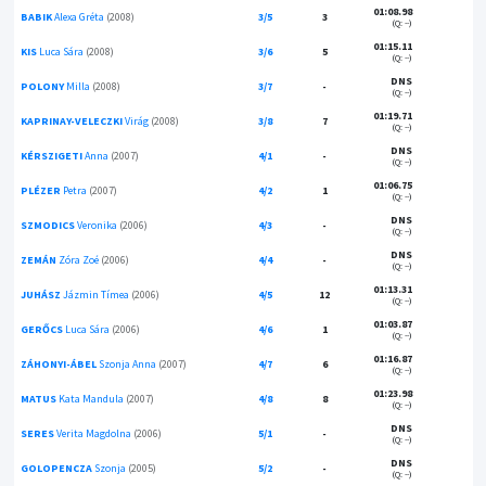
01:08.98
BABIK
Alexa Gréta
(2008)
3/5
3
(Q: --)
01:15.11
KIS
Luca Sára
(2008)
3/6
5
(Q: --)
DNS
POLONY
Milla
(2008)
3/7
-
(Q: --)
01:19.71
KAPRINAY-VELECZKI
Virág
(2008)
3/8
7
(Q: --)
DNS
KÉRSZIGETI
Anna
(2007)
4/1
-
(Q: --)
01:06.75
PLÉZER
Petra
(2007)
4/2
1
(Q: --)
DNS
SZMODICS
Veronika
(2006)
4/3
-
(Q: --)
DNS
ZEMÁN
Zóra Zoé
(2006)
4/4
-
(Q: --)
01:13.31
JUHÁSZ
Jázmin Tímea
(2006)
4/5
12
(Q: --)
01:03.87
GERŐCS
Luca Sára
(2006)
4/6
1
(Q: --)
01:16.87
ZÁHONYI-ÁBEL
Szonja Anna
(2007)
4/7
6
(Q: --)
01:23.98
MATUS
Kata Mandula
(2007)
4/8
8
(Q: --)
DNS
SERES
Verita Magdolna
(2006)
5/1
-
(Q: --)
DNS
GOLOPENCZA
Szonja
(2005)
5/2
-
(Q: --)