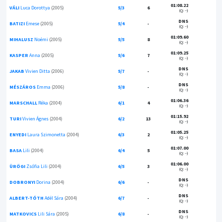
01:08.22
VÁLI
Luca Dorottya
(2005)
5/3
6
(Q: --)
DNS
BATIZI
Emese
(2005)
5/4
-
(Q: --)
01:09.60
MIHALUSZ
Noémi
(2005)
5/5
8
(Q: --)
01:09.25
KASPER
Anna
(2005)
5/6
7
(Q: --)
DNS
JAKAB
Vivien Ditta
(2006)
5/7
-
(Q: --)
DNS
MÉSZÁROS
Emma
(2006)
5/8
-
(Q: --)
01:06.36
MARSCHALL
Réka
(2004)
6/1
4
(Q: --)
01:15.92
TURI
Vivien Ágnes
(2004)
6/2
13
(Q: --)
01:05.25
ENYEDI
Laura Szimonetta
(2004)
6/3
2
(Q: --)
01:07.00
BASA
Lili
(2004)
6/4
5
(Q: --)
01:06.00
ÜRÖGI
Zsófia Lili
(2004)
6/5
3
(Q: --)
DNS
DOBRONYI
Dorina
(2004)
6/6
-
(Q: --)
DNS
ALBERT-TÓTH
Adél Sára
(2004)
6/7
-
(Q: --)
DNS
MATKOVICS
Lili Sára
(2005)
6/8
-
(Q: --)