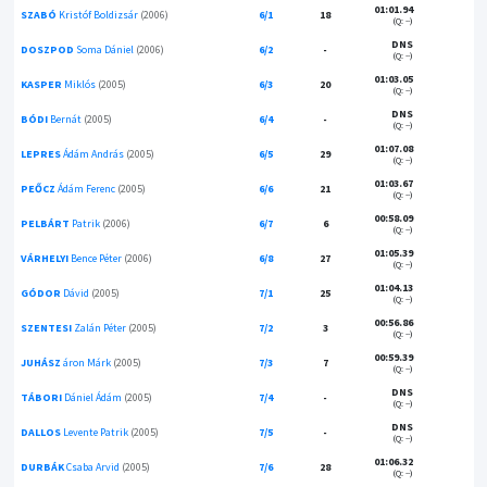
01:01.94
SZABÓ
Kristóf Boldizsár
(2006)
6/1
18
(Q: --)
DNS
DOSZPOD
Soma Dániel
(2006)
6/2
-
(Q: --)
01:03.05
KASPER
Miklós
(2005)
6/3
20
(Q: --)
DNS
BÓDI
Bernát
(2005)
6/4
-
(Q: --)
01:07.08
LEPRES
Ádám András
(2005)
6/5
29
(Q: --)
01:03.67
PEŐCZ
Ádám Ferenc
(2005)
6/6
21
(Q: --)
00:58.09
PELBÁRT
Patrik
(2006)
6/7
6
(Q: --)
01:05.39
VÁRHELYI
Bence Péter
(2006)
6/8
27
(Q: --)
01:04.13
GÓDOR
Dávid
(2005)
7/1
25
(Q: --)
00:56.86
SZENTESI
Zalán Péter
(2005)
7/2
3
(Q: --)
00:59.39
JUHÁSZ
áron Márk
(2005)
7/3
7
(Q: --)
DNS
TÁBORI
Dániel Ádám
(2005)
7/4
-
(Q: --)
DNS
DALLOS
Levente Patrik
(2005)
7/5
-
(Q: --)
01:06.32
DURBÁK
Csaba Arvid
(2005)
7/6
28
(Q: --)