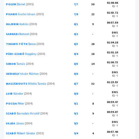
01:08.66
POLYIK
Dániel
(2005)
7/7
30
(Q: --)
01:03.72
PISANO
Giulio Istvan
(2005)
7/8
22
(Q: --)
00:57.59
HAJDRIK
András
(2004)
8/1
5
(Q: --)
DNS
SARKADI
Botond
(2004)
8/2
-
(Q: --)
01:04.18
TIHANYI-TÓTH
Bence
(2004)
8/3
26
(Q: --)
01:01.10
PÁRI-SZABÓ
Koppány
(2004)
8/4
16
(Q: --)
01:00.73
SIMON
Tamás
(2004)
8/5
14
(Q: --)
DNS
GERGELY
István Márton
(2004)
8/6
-
(Q: --)
01:15.53
MASZÁROVITS
Miklós Tamás
(2004)
8/7
32
(Q: --)
DNS
LUIB
Nándor
(2004)
8/8
-
(Q: --)
00:59.47
POCSAI
Péter
(2004)
9/1
8
(Q: --)
00:59.87
SZABÓ
Barnabás Kristóf
(2004)
9/2
9
(Q: --)
DNS
VAJDA
János
(2004)
9/3
-
(Q: --)
00:57.40
SZABÓ
Róbert Sándor
(2003)
9/4
4
(Q: --)