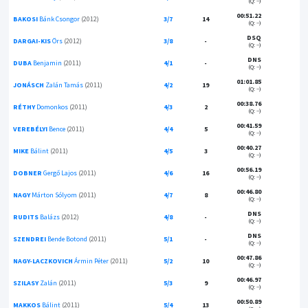
(Q: --)
00:51.22
BAKOSI
Bánk Csongor
(2012)
3/7
14
(Q: --)
DSQ
DARGAI-KIS
Örs
(2012)
3/8
-
(Q: --)
DNS
DUBA
Benjamin
(2011)
4/1
-
(Q: --)
01:01.85
JONÁSCH
Zalán Tamás
(2011)
4/2
19
(Q: --)
00:38.76
RÉTHY
Domonkos
(2011)
4/3
2
(Q: --)
00:41.59
VEREBÉLYI
Bence
(2011)
4/4
5
(Q: --)
00:40.27
MIKE
Bálint
(2011)
4/5
3
(Q: --)
00:56.19
DOBNER
Gergő Lajos
(2011)
4/6
16
(Q: --)
00:46.80
NAGY
Márton Sólyom
(2011)
4/7
8
(Q: --)
DNS
RUDITS
Balázs
(2012)
4/8
-
(Q: --)
DNS
SZENDREI
Bende Botond
(2011)
5/1
-
(Q: --)
00:47.86
NAGY-LACZKOVICH
Ármin Péter
(2011)
5/2
10
(Q: --)
00:46.97
SZILASY
Zalán
(2011)
5/3
9
(Q: --)
00:50.89
MAKKOS
Bálint
(2011)
5/4
13