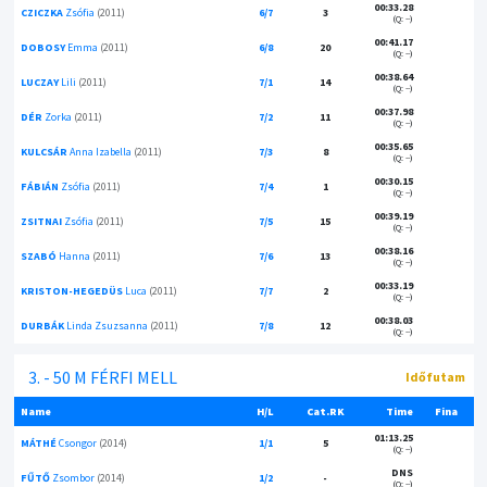
00:33.28
CZICZKA
Zsófia
(2011)
6/7
3
(Q: --)
00:41.17
DOBOSY
Emma
(2011)
6/8
20
(Q: --)
00:38.64
LUCZAY
Lili
(2011)
7/1
14
(Q: --)
00:37.98
DÉR
Zorka
(2011)
7/2
11
(Q: --)
00:35.65
KULCSÁR
Anna Izabella
(2011)
7/3
8
(Q: --)
00:30.15
FÁBIÁN
Zsófia
(2011)
7/4
1
(Q: --)
00:39.19
ZSITNAI
Zsófia
(2011)
7/5
15
(Q: --)
00:38.16
SZABÓ
Hanna
(2011)
7/6
13
(Q: --)
00:33.19
KRISTON-HEGEDÜS
Luca
(2011)
7/7
2
(Q: --)
00:38.03
DURBÁK
Linda Zsuzsanna
(2011)
7/8
12
(Q: --)
3. - 50 M FÉRFI MELL
Időfutam
Name
H/L
Cat.RK
Time
Fina
01:13.25
MÁTHÉ
Csongor
(2014)
1/1
5
(Q: --)
DNS
FŰTŐ
Zsombor
(2014)
1/2
-
(Q: --)