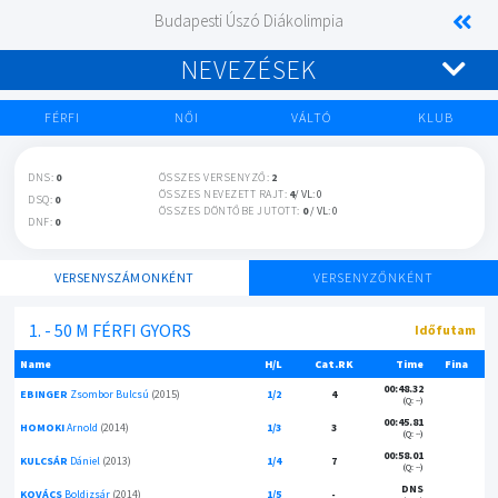
Budapesti Úszó Diákolimpia
NEVEZÉSEK
FÉRFI
NŐI
VÁLTÓ
KLUB
DNS:
0
ÖSSZES VERSENYZŐ:
2
ÖSSZES NEVEZETT RAJT:
4
/ VL: 0
DSQ:
0
ÖSSZES DÖNTŐBE JUTOTT:
0
/ VL: 0
DNF:
0
VERSENYSZÁMONKÉNT
VERSENYZŐNKÉNT
1. - 50 M FÉRFI GYORS
Időfutam
Name
H/L
Cat.RK
Time
Fina
00:48.32
EBINGER
Zsombor Bulcsú
(2015)
1/2
4
(Q: --)
00:45.81
HOMOKI
Arnold
(2014)
1/3
3
(Q: --)
00:58.01
KULCSÁR
Dániel
(2013)
1/4
7
(Q: --)
DNS
KOVÁCS
Boldizsár
(2014)
1/5
-