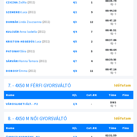
00:35.79
CZICZKA
Zsófia
(2011)
4/1
1
(Q: --)
00:44.38
SZEMEREI
Luca
(2011)
4/2
9
(Q: --)
00:47.23
DURBÁK
Linda Zsuzsanna
(2011)
4/3
12
(Q: --)
00:43.51
KULCSÁR
Anna Izabella
(2011)
4/4
7
(Q: --)
00:37.86
KRISTON-HEGEDÜS
Luca
(2011)
4/5
2
(Q: --)
00:40.64
PATONAY
Dóra
(2011)
4/6
5
(Q: --)
00:39.93
SÁRVÁRI
Hanna Tamara
(2011)
4/7
4
(Q: --)
00:47.16
DOBOSY
Emma
(2011)
4/8
11
(Q: --)
7. - 4X50 M FÉRFI GYORSVÁLTÓ
Időfutam
Name
H/L
Cat.RK
Time
Fina
DNS
VÁROSLIGETI ÁLT. - F2
1/4
-
(Q: --)
8. - 4X50 M NŐI GYORSVÁLTÓ
Időfutam
Name
H/L
Cat.RK
Time
Fina
02:31.59
ÚJPESTI KARINTHY - N2
1/4
1