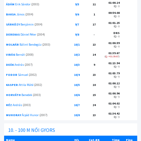
01:00.14
ÁDÁM
Erik Sándor
(2003)
9/5
11
(Q: --)
00:54.08
BAKSA
János
(2004)
9/6
1
(Q: --)
01:01.25
SÁRKÖZY
Benjámin
(2004)
9/7
17
(Q: --)
DNS
DEREKAS
Dániel Péter
(2004)
9/8
-
(Q: --)
01:00.59
MOLNÁR
Bálint Bendegúz
(2003)
10/1
13
(Q: --)
01:39.67
VIRÁG
Bernát
(2008)
10/2
14
Q: +01:39.67
01:13.94
DEÁK
András
(2007)
10/3
9
(Q: --)
01:03.79
FODOR
Sámuel
(2002)
10/4
23
(Q: --)
01:00.12
KASPER
Attila Máté
(2002)
10/5
10
(Q: --)
01:00.96
HORVÁTH
Benedek
(2003)
10/6
15
(Q: --)
01:04.02
RÉZ
András
(2003)
10/7
24
(Q: --)
01:34.42
MUHORAY
Árpád Hunor
(2007)
10/8
13
(Q: --)
10. - 100 M NŐI GYORS
Name
H/L
Cat.RK
Time
Fina