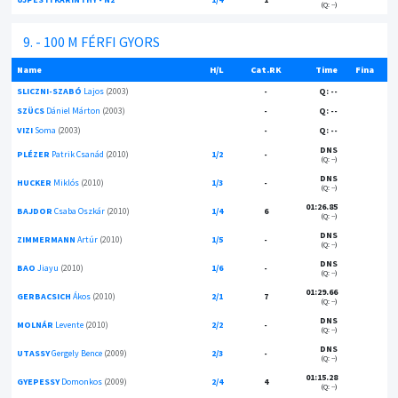
(Q: --)
9. - 100 M FÉRFI GYORS
Name
H/L
Cat.RK
Time
Fina
SLICZNI-SZABÓ
Lajos
(2003)
-
Q: --
SZÜCS
Dániel Márton
(2003)
-
Q: --
VIZI
Soma
(2003)
-
Q: --
DNS
PLÉZER
Patrik Csanád
(2010)
1/2
-
(Q: --)
DNS
HUCKER
Miklós
(2010)
1/3
-
(Q: --)
01:26.85
BAJDOR
Csaba Oszkár
(2010)
1/4
6
(Q: --)
DNS
ZIMMERMANN
Artúr
(2010)
1/5
-
(Q: --)
DNS
BAO
Jiayu
(2010)
1/6
-
(Q: --)
01:29.66
GERBACSICH
Ákos
(2010)
2/1
7
(Q: --)
DNS
MOLNÁR
Levente
(2010)
2/2
-
(Q: --)
DNS
UTASSY
Gergely Bence
(2009)
2/3
-
(Q: --)
01:15.28
GYEPESSY
Domonkos
(2009)
2/4
4
(Q: --)