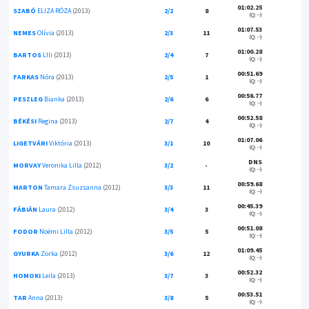
01:02.25
SZABÓ
ELIZA RÓZA
(2013)
2/2
8
(Q: --)
01:07.53
NEMES
Olívia
(2013)
2/3
11
(Q: --)
01:00.28
BARTOS
LIli
(2013)
2/4
7
(Q: --)
00:51.69
FARKAS
Nóra
(2013)
2/5
1
(Q: --)
00:56.77
PESZLEG
Bianka
(2013)
2/6
6
(Q: --)
00:52.58
BÉKÉSI
Regina
(2013)
2/7
4
(Q: --)
01:07.06
LIGETVÁRI
Viktória
(2013)
3/1
10
(Q: --)
DNS
MORVAY
Veronika Lilla
(2012)
3/2
-
(Q: --)
00:59.68
MARTON
Tamara Zsuzsanna
(2012)
3/3
11
(Q: --)
00:45.39
FÁBIÁN
Laura
(2012)
3/4
3
(Q: --)
00:51.08
FODOR
Noémi Lilla
(2012)
3/5
5
(Q: --)
01:09.45
GYURKA
Zorka
(2012)
3/6
12
(Q: --)
00:52.32
HOMOKI
Leila
(2013)
3/7
3
(Q: --)
00:53.51
TAR
Anna
(2013)
3/8
5
(Q: --)