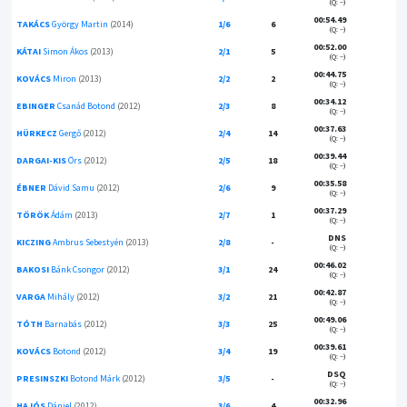
(Q: --)
00:54.49
TAKÁCS
György Martin
(2014)
1/6
6
(Q: --)
00:52.00
KÁTAI
Simon Ákos
(2013)
2/1
5
(Q: --)
00:44.75
KOVÁCS
Miron
(2013)
2/2
2
(Q: --)
00:34.12
EBINGER
Csanád Botond
(2012)
2/3
8
(Q: --)
00:37.63
HÜRKECZ
Gergő
(2012)
2/4
14
(Q: --)
00:39.44
DARGAI-KIS
Örs
(2012)
2/5
18
(Q: --)
00:35.58
ÉBNER
Dávid Samu
(2012)
2/6
9
(Q: --)
00:37.29
TÖRÖK
Ádám
(2013)
2/7
1
(Q: --)
DNS
KICZING
Ambrus Sebestyén
(2013)
2/8
-
(Q: --)
00:46.02
BAKOSI
Bánk Csongor
(2012)
3/1
24
(Q: --)
00:42.87
VARGA
Mihály
(2012)
3/2
21
(Q: --)
00:49.06
TÓTH
Barnabás
(2012)
3/3
25
(Q: --)
00:39.61
KOVÁCS
Botond
(2012)
3/4
19
(Q: --)
DSQ
PRESINSZKI
Botond Márk
(2012)
3/5
-
(Q: --)
00:32.96
HAJÓS
Dániel
(2012)
3/6
4