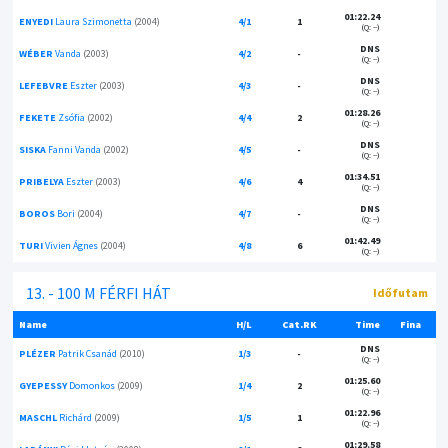
01:22.24
ENYEDI
Laura Szimonetta
(2004)
4/1
1
(Q: --)
DNS
WÉBER
Vanda
(2003)
4/2
-
(Q: --)
DNS
LEFEBVRE
Eszter
(2003)
4/3
-
(Q: --)
01:28.26
FEKETE
Zsófia
(2002)
4/4
2
(Q: --)
DNS
SISKA
Fanni Vanda
(2002)
4/5
-
(Q: --)
01:34.51
PRIBELYA
Eszter
(2003)
4/6
4
(Q: --)
DNS
BOROS
Bori
(2004)
4/7
-
(Q: --)
01:42.49
TURI
Vivien Ágnes
(2004)
4/8
6
(Q: --)
13. - 100 M FÉRFI HÁT
Időfutam
Name
H/L
Cat.RK
Time
Fina
DNS
PLÉZER
Patrik Csanád
(2010)
1/3
-
(Q: --)
01:25.60
GYEPESSY
Domonkos
(2009)
1/4
2
(Q: --)
01:22.96
MASCHL
Richárd
(2009)
1/5
1
(Q: --)
01:29.58