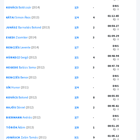
DNS
KOVÁCS
Boldizsár
(2014)
1/3
-
(Q: --)
01:12.65
KÁTAI
Simon Ákos
(2013)
1/4
4
(Q: --)
00:58.27
JUHÁSZ
Barnabás Botond
(2013)
1/5
2
(Q: --)
01:09.29
EGEDI
Zsombor
(2014)
1/6
3
(Q: --)
DNS
RENCZÉS
Levente
(2014)
1/7
-
(Q: --)
00:48.94
HÜRKECZ
Gergő
(2012)
2/1
4
(Q: --)
00:47.78
HEGEDE
Balázs Soma
(2012)
2/2
3
(Q: --)
DNS
RENCZÉS
Bence
(2012)
2/3
-
(Q: --)
DNS
SÍK
Hunor
(2011)
2/4
-
(Q: --)
00:55.55
KOVÁCS
Botond
(2012)
2/5
8
(Q: --)
00:45.61
HAJÓS
Dániel
(2012)
2/6
2
(Q: --)
DNS
BIERMANN
András
(2012)
2/7
-
(Q: --)
00:51.25
TÖRÖK
Ádám
(2013)
2/8
1
(Q: --)
01:05.12
JONÁSCH
Zalán Tamás
(2011)
3/1
9
(Q: --)