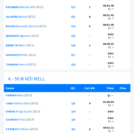
00:51.46
PÁLINKÁS
Botond Solt
(2011)
3/2
7
(Q: --)
00:51.42
OLLRÁM
Botond
(2011)
3/3
6
(Q: --)
00:51.05
BOGYA
Barnabás Bulcsú
(2011)
3/4
5
(Q: --)
DNS
MADARAS
Ágoston
(2011)
3/5
-
(Q: --)
00:45.35
NÉMETH
Ádám
(2011)
3/6
1
(Q: --)
DNS
HORVÁTH
Milán
(2011)
3/7
-
(Q: --)
DNS
TORNYAI
Henrik
(2011)
3/8
-
(Q: --)
4. - 50 M NŐI MELL
Name
H/L
Cat.RK
Time
Fina
FARKAS
Nóra
(2013)
-
Q: --
01:06.84
TABI
Viktória Dóra
(2015)
1/3
9
(Q: --)
VARGA
Kinga Eszter
(2013)
1/4
-
DNS
DNS
SZARVAS
Flóra
(2014)
1/5
-
(Q: --)
00:52.22
STEINICZ
Viktória
(2013)
2/1
2
(Q: --)