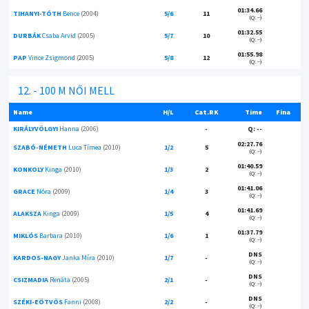
01:34.66
TIHANYI-TÓTH
Bence
(2004)
5/6
11
(Q: --)
01:32.55
DURBÁK
Csaba Arvid
(2005)
5/7
10
(Q: --)
01:55.98
PAP
Vince Zsigmond
(2005)
5/8
12
(Q: --)
12. - 100 M NŐI MELL
Name
H/L
Cat.RK
Time
Fina
KIRÁLYVÖLGYI
Hanna
(2006)
-
Q: --
02:27.76
SZABÓ-NÉMETH
Luca Tímea
(2010)
1/2
5
(Q: --)
01:40.59
KONKOLY
Kinga
(2010)
1/3
2
(Q: --)
01:41.06
GRACE
Nóra
(2009)
1/4
3
(Q: --)
01:41.69
ALAKSZA
Kinga
(2009)
1/5
4
(Q: --)
01:37.79
MIKLÓS
Barbara
(2010)
1/6
1
(Q: --)
DNS
KARDOS-NAGY
Janka Míra
(2010)
1/7
-
(Q: --)
DNS
CSIZMADIA
Renáta
(2005)
2/1
-
(Q: --)
DNS
SZÉKI-EÖTVÖS
Fanni
(2008)
2/2
-
(Q: --)