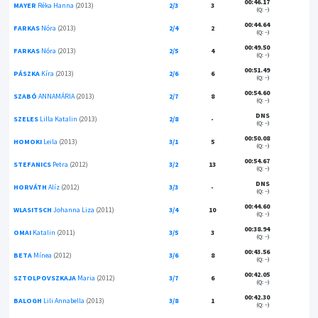
00:46.17
MAYER
Réka Hanna
(2013)
2/3
3
(Q: --)
00:44.64
FARKAS
Nóra
(2013)
2/4
2
(Q: --)
00:49.50
FARKAS
Nóra
(2013)
2/5
4
(Q: --)
00:51.49
PÁSZKA
Kíra
(2013)
2/6
6
(Q: --)
00:54.60
SZABÓ
ANNAMÁRIA
(2013)
2/7
8
(Q: --)
DNS
SZELES
Lilla Katalin
(2013)
2/8
-
(Q: --)
00:50.08
HOMOKI
Leila
(2013)
3/1
5
(Q: --)
00:54.67
STEFANICS
Petra
(2012)
3/2
13
(Q: --)
DNS
HORVÁTH
Alíz
(2012)
3/3
-
(Q: --)
00:44.60
WLASITSCH
Johanna Liza
(2011)
3/4
10
(Q: --)
00:38.94
OMAI
Katalin
(2011)
3/5
3
(Q: --)
00:43.56
BETA
Mínea
(2012)
3/6
8
(Q: --)
00:42.05
SZTOLPOVSZKAJA
Maria
(2012)
3/7
6
(Q: --)
00:42.30
BALOGH
Lili Annabella
(2013)
3/8
1
(Q: --)