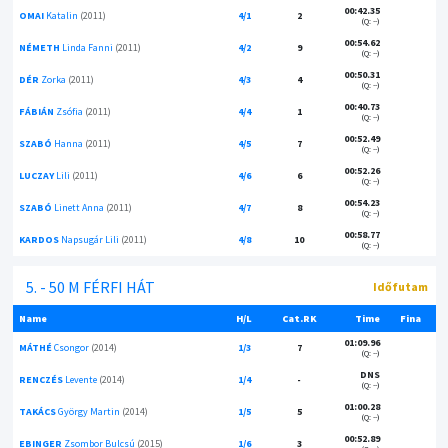
00:42.35
OMAI
Katalin
(2011)
4/1
2
(Q: --)
00:54.62
NÉMETH
Linda Fanni
(2011)
4/2
9
(Q: --)
00:50.31
DÉR
Zorka
(2011)
4/3
4
(Q: --)
00:40.73
FÁBIÁN
Zsófia
(2011)
4/4
1
(Q: --)
00:52.49
SZABÓ
Hanna
(2011)
4/5
7
(Q: --)
00:52.26
LUCZAY
Lili
(2011)
4/6
6
(Q: --)
00:54.23
SZABÓ
Linett Anna
(2011)
4/7
8
(Q: --)
00:58.77
KARDOS
Napsugár Lili
(2011)
4/8
10
(Q: --)
5. - 50 M FÉRFI HÁT
Időfutam
Name
H/L
Cat.RK
Time
Fina
01:09.96
MÁTHÉ
Csongor
(2014)
1/3
7
(Q: --)
DNS
RENCZÉS
Levente
(2014)
1/4
-
(Q: --)
01:00.28
TAKÁCS
György Martin
(2014)
1/5
5
(Q: --)
00:52.89
EBINGER
Zsombor Bulcsú
(2015)
1/6
3