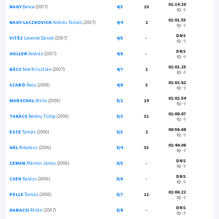
01:14.20
NAGY
Bence
(2007)
4/3
10
(Q: --)
01:01.53
NAGY-LACZKOVICH
András Tamás
(2007)
4/4
2
(Q: --)
DNS
VITÉZ
Levente Dániel
(2007)
4/5
-
(Q: --)
DNS
GULLER
András
(2007)
4/6
-
(Q: --)
01:01.25
RÁCZ
Noé Krisztián
(2007)
4/7
1
(Q: --)
01:02.62
SZABÓ
Ákos
(2008)
4/8
3
(Q: --)
01:02.54
MARSCHAL
Attila
(2006)
5/1
19
(Q: --)
01:08.87
TAKÁCS
Berény Fülöp
(2006)
5/2
31
(Q: --)
00:56.68
ESZE
Tamás
(2006)
5/3
2
(Q: --)
01:44.06
GÁL
Nikolasz
(2006)
5/4
33
(Q: --)
DNS
ZEMAN
Márton János
(2006)
5/5
-
(Q: --)
DNS
CSEH
Balázs
(2006)
5/6
-
(Q: --)
01:00.22
PELLE
Tamás
(2006)
5/7
12
(Q: --)
DNS
HARACSI
Milán
(2007)
5/8
-
(Q: --)