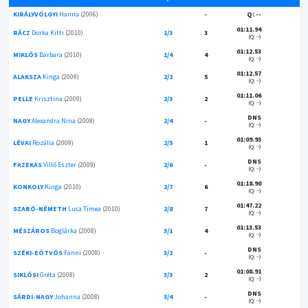
KIRÁLYVÖLGYI
Hanna
(2006)
-
Q: --
01:11.94
RÁCZ
Dorka Kitti
(2010)
1/3
3
(Q: --)
01:12.53
MIKLÓS
Barbara
(2010)
1/4
4
(Q: --)
01:12.57
ALAKSZA
Kinga
(2009)
2/2
5
(Q: --)
01:11.06
PELLE
Krisztina
(2009)
2/3
2
(Q: --)
DNS
NAGY
Alexandra Nina
(2008)
2/4
-
(Q: --)
01:09.93
LÉVAI
Rozália
(2009)
2/5
1
(Q: --)
DNS
FAZEKAS
Villő Eszter
(2009)
2/6
-
(Q: --)
01:18.90
KONKOLY
Kinga
(2010)
2/7
6
(Q: --)
01:47.22
SZABÓ-NÉMETH
Luca Tímea
(2010)
2/8
7
(Q: --)
01:13.53
MÉSZÁROS
Boglárka
(2008)
3/1
4
(Q: --)
DNS
SZÉKI-EÖTVÖS
Fanni
(2008)
3/2
-
(Q: --)
01:08.91
SIKLÓSI
Gréta
(2008)
3/3
2
(Q: --)
DNS
SÁRDI-NAGY
Johanna
(2008)
3/4
-
(Q: --)