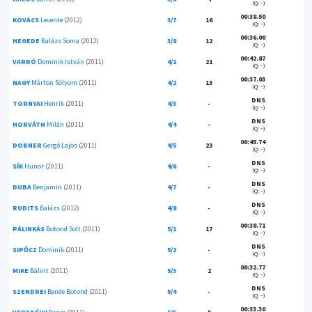
(Q: --)
00:38.50
KOVÁCS
Levente
(2012)
3/7
16
(Q: --)
00:36.00
HEGEDE
Balázs Soma
(2012)
3/8
12
(Q: --)
00:42.87
VARRÓ
Dominik István
(2011)
4/1
21
(Q: --)
00:37.03
NAGY
Márton Sólyom
(2011)
4/2
13
(Q: --)
DNS
TORNYAI
Henrik
(2011)
4/3
-
(Q: --)
DNS
HORVÁTH
Milán
(2011)
4/4
-
(Q: --)
00:45.74
DOBNER
Gergő Lajos
(2011)
4/5
23
(Q: --)
DNS
SÍK
Hunor
(2011)
4/6
-
(Q: --)
DNS
DUBA
Benjamin
(2011)
4/7
-
(Q: --)
DNS
RUDITS
Balázs
(2012)
4/8
-
(Q: --)
00:38.71
PÁLINKÁS
Botond Solt
(2011)
5/1
17
(Q: --)
DNS
SIPŐCZ
Dominik
(2011)
5/2
-
(Q: --)
00:32.77
MIKE
Bálint
(2011)
5/3
2
(Q: --)
DNS
SZENDREI
Bende Botond
(2011)
5/4
-
(Q: --)
00:33.30