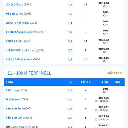
01:11.18
LÁSZLÓ
Beáta
(2004)
7/2
11
(Q: --)
DNS
WÉBER
Vanda
(2003)
7/3
-
(Q: --)
DNS
SISKA
Fanni Vanda
(2002)
7/4
-
(Q: --)
DNS
TRENCSÁNSZKI
Violetta
(2003)
7/5
-
(Q: --)
01:24.02
GÁBOR
Evelin
(2004)
7/6
14
(Q: --)
01:09.60
HIRSCHLER
Zsófia Klára
(2004)
7/7
8
(Q: --)
01:11.15
SZÁSZ
Rubina Aurélia
(2004)
7/8
10
(Q: --)
11. - 100 M FÉRFI MELL
Időfutam
Name
H/L
Cat.RK
Time
Fina
DNS
BAO
Jiayu
(2010)
1/2
-
(Q: --)
01:30.95
ALEXA
Ákos
(2008)
1/3
3
Q: +01:30.95
01:39.31
NÉMETH
Bence
(2008)
1/4
6
Q: +01:39.31
01:35.10
NÉMETH
Dániel
(2008)
1/5
5
Q: +01:35.10
02:03.33
ZIMMERMANN
Artúr
(2010)
1/6
3