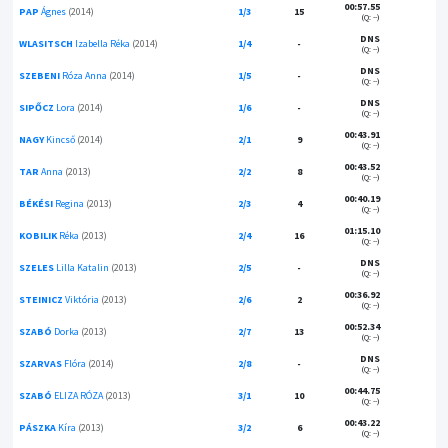
00:57.55
PAP
Ágnes
(2014)
1/3
15
(Q: --)
DNS
WLASITSCH
Izabella Réka
(2014)
1/4
-
(Q: --)
DNS
SZEBENI
Róza Anna
(2014)
1/5
-
(Q: --)
DNS
SIPŐCZ
Lora
(2014)
1/6
-
(Q: --)
00:43.91
NAGY
Kincső
(2014)
2/1
9
(Q: --)
00:43.52
TAR
Anna
(2013)
2/2
8
(Q: --)
00:40.19
BÉKÉSI
Regina
(2013)
2/3
4
(Q: --)
01:15.10
KOBILIK
Réka
(2013)
2/4
16
(Q: --)
DNS
SZELES
Lilla Katalin
(2013)
2/5
-
(Q: --)
00:36.92
STEINICZ
Viktória
(2013)
2/6
2
(Q: --)
00:52.34
SZABÓ
Dorka
(2013)
2/7
13
(Q: --)
DNS
SZARVAS
Flóra
(2014)
2/8
-
(Q: --)
00:44.75
SZABÓ
ELIZA RÓZA
(2013)
3/1
10
(Q: --)
00:43.22
PÁSZKA
Kíra
(2013)
3/2
6
(Q: --)