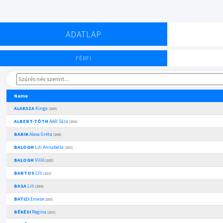
ADATLAP
FÉRFI
Name
ALAKSZA
Kinga
(2009)
ALBERT-TÓTH
Adél Sára
(2004)
BABIK
Alexa Gréta
(2008)
BALOGH
Lili Annabella
(2013)
BALOGH
Villő
(2005)
BARTOS
LIli
(2013)
BASA
Lili
(2004)
BATIZI
Emese
(2005)
BÉKÉSI
Regina
(2013)