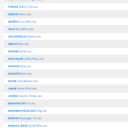
FODOR
Noémi Lilla
(2012)
GÁBOR
Evelin
(2004)
GERŐCS
Luca Sára
(2006)
GILLY
Sára Mária
(2010)
GOLOPENCZA
Szonja
(2005)
GRACE
Nóra
(2009)
GYURKA
Zorka
(2012)
HIRSCHLER
Zsófia Klára
(2004)
HOMOKI
Leila
(2013)
HORVÁTH
Alíz
(2012)
IACOB
Leila Adrienn
(2005)
JAKAB
Vivien Ditta
(2006)
JUHÁSZ
Jázmin Tímea
(2006)
KANYURSZKY
Lili
(2007)
KAPRINAY-VELECZKI
Virág
(2008)
KARDOS
Napsugár Lili
(2011)
KARDOS-NAGY
Janka Míra
(2010)