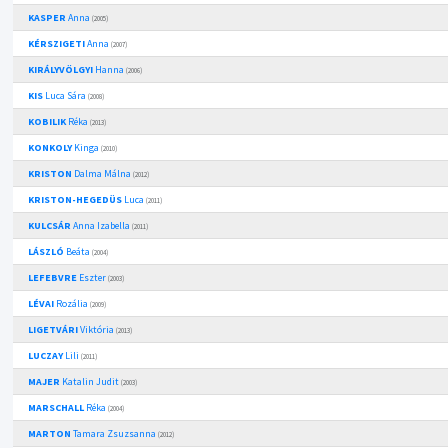
KASPER
Anna
(2005)
KÉRSZIGETI
Anna
(2007)
KIRÁLYVÖLGYI
Hanna
(2006)
KIS
Luca Sára
(2008)
KOBILIK
Réka
(2013)
KONKOLY
Kinga
(2010)
KRISTON
Dalma Málna
(2012)
KRISTON-HEGEDÜS
Luca
(2011)
KULCSÁR
Anna Izabella
(2011)
LÁSZLÓ
Beáta
(2004)
LEFEBVRE
Eszter
(2003)
LÉVAI
Rozália
(2009)
LIGETVÁRI
Viktória
(2013)
LUCZAY
Lili
(2011)
MAJER
Katalin Judit
(2003)
MARSCHALL
Réka
(2004)
MARTON
Tamara Zsuzsanna
(2012)