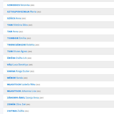
SZMODICS
Veronika
(2006)
SZTOLPOVSZKAJA
Maria
(2012)
SZÜCS
Anna
(2010)
TABI
Viktória Dóra
(2015)
TAR
Anna
(2013)
TOMBOR
Emília
(2013)
TRENCSÁNSZKI
Violetta
(2003)
TURI
Vivien Ágnes
(2004)
ÜRÖGI
Zsófia Lili
(2004)
VÁLI
Luca Dorottya
(2005)
VARGA
Kinga Eszter
(2013)
WÉBER
Vanda
(2003)
WLASITSCH
Izabella Réka
(2014)
WLASITSCH
Johanna Liza
(2011)
ZÁHONYI-ÁBEL
Szonja Anna
(2007)
ZEMÁN
Zóra Zoé
(2006)
ZSITNAI
Zsófia
(2011)