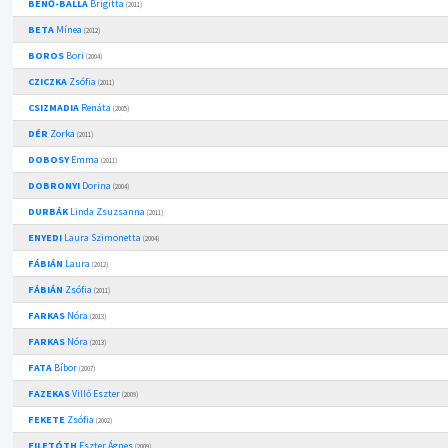
BENŐ-BALLA
Brigitta
(2011)
BETA
Mínea
(2012)
BOROS
Bori
(2004)
CZICZKA
Zsófia
(2011)
CSIZMADIA
Renáta
(2005)
DÉR
Zorka
(2011)
DOBOSY
Emma
(2011)
DOBRONYI
Dorina
(2004)
DURBÁK
Linda Zsuzsanna
(2011)
ENYEDI
Laura Szimonetta
(2004)
FÁBIÁN
Laura
(2012)
FÁBIÁN
Zsófia
(2011)
FARKAS
Nóra
(2013)
FARKAS
Nóra
(2013)
FATA
Bíbor
(2007)
FAZEKAS
Villő Eszter
(2009)
FEKETE
Zsófia
(2002)
FILETÓTH
Eszter Ágnes
(2009)