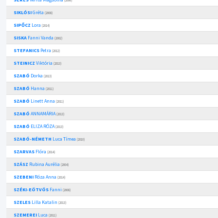
(2006)
SIKLÓSI
Gréta
(2008)
SIPŐCZ
Lora
(2014)
SISKA
Fanni Vanda
(2002)
STEFANICS
Petra
(2012)
STEINICZ
Viktória
(2013)
SZABÓ
Dorka
(2013)
SZABÓ
Hanna
(2011)
SZABÓ
Linett Anna
(2011)
SZABÓ
ANNAMÁRIA
(2013)
SZABÓ
ELIZA RÓZA
(2013)
SZABÓ-NÉMETH
Luca Tímea
(2010)
SZARVAS
Flóra
(2014)
SZÁSZ
Rubina Aurélia
(2004)
SZEBENI
Róza Anna
(2014)
SZÉKI-EÖTVÖS
Fanni
(2008)
SZELES
Lilla Katalin
(2013)
SZEMEREI
Luca
(2011)