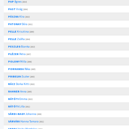
PAP
Ágnes
(2014)
PAST
Virág
(2004)
PÁSZKA
Kíra
(2013)
PATONAY
Dóra
(2011)
PELLE
Krisztina
(2009)
PELLE
Zsófia
(2004)
PESZLEG
Bianka
(2013)
PLÉZER
Petra
(2007)
POLONY
Milla
(2008)
PORHANDA
Réka
(2005)
PRIBELYA
Eszter
(2003)
RÁCZ
Dorka Kitti
(2010)
RAHNER
Anna
(2005)
RÁTÓTI
Emma
(2013)
RÁTÓTI
Lilla
(2011)
SÁRDI-NAGY
Johanna
(2008)
SÁRVÁRI
Hanna Tamara
(2011)
SERES
Verita Magdolna