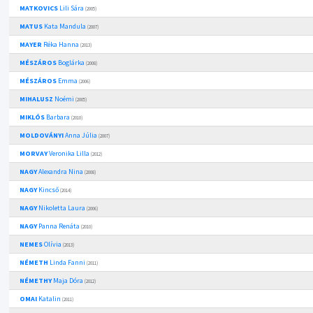
MATKOVICS
Lili Sára
(2005)
MATUS
Kata Mandula
(2007)
MAYER
Réka Hanna
(2013)
MÉSZÁROS
Boglárka
(2008)
MÉSZÁROS
Emma
(2006)
MIHALUSZ
Noémi
(2005)
MIKLÓS
Barbara
(2010)
MOLDOVÁNYI
Anna Júlia
(2007)
MORVAY
Veronika Lilla
(2012)
NAGY
Alexandra Nina
(2008)
NAGY
Kincső
(2014)
NAGY
Nikoletta Laura
(2006)
NAGY
Panna Renáta
(2010)
NEMES
Olívia
(2013)
NÉMETH
Linda Fanni
(2011)
NÉMETHY
Maja Dóra
(2012)
OMAI
Katalin
(2011)