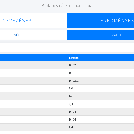
Budapesti Úszó Diákolimpia
NEVEZÉSEK
EREDMÉNYE
NŐI
VÁLTÓ
Events
10, 12
10
10, 12, 14
2, 6
14
2, 4
10, 14
10, 14
2, 4