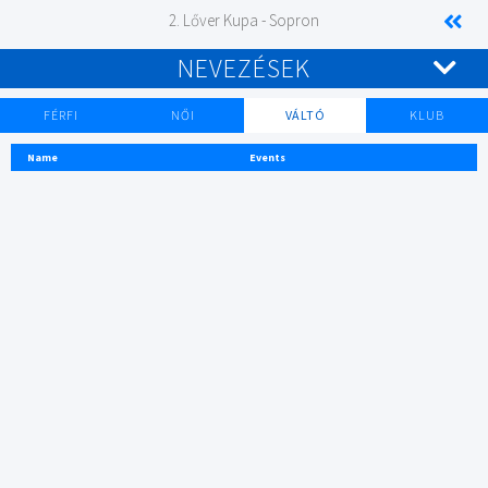
2. Lőver Kupa - Sopron
NEVEZÉSEK
FÉRFI
NŐI
VÁLTÓ
KLUB
Name
Events