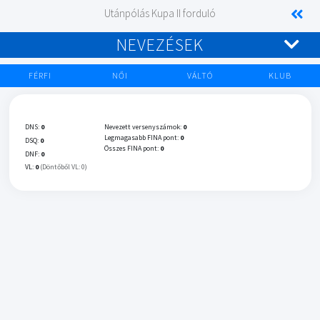
Utánpólás Kupa II forduló
NEVEZÉSEK
FÉRFI
NŐI
VÁLTÓ
KLUB
DNS:
0
Nevezett versenyszámok:
0
Legmagasabb FINA pont:
0
DSQ:
0
Összes FINA pont:
0
DNF:
0
VL:
0
(Döntőből VL: 0)