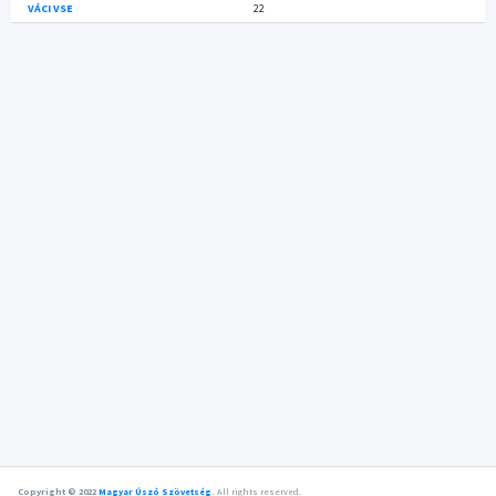
VÁCI VSE
22
Copyright © 2022
Magyar Úszó Szövetség
.
All rights reserved.