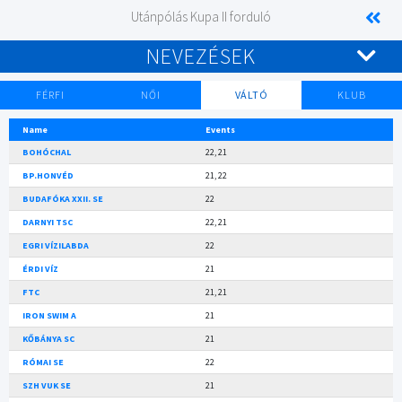
Utánpólás Kupa II forduló
NEVEZÉSEK
FÉRFI
NŐI
VÁLTÓ
KLUB
Name
Events
BOHÓCHAL
22, 21
BP.HONVÉD
21, 22
BUDAFÓKA XXII. SE
22
DARNYI TSC
22, 21
EGRI VÍZILABDA
22
ÉRDI VÍZ
21
FTC
21, 21
IRON SWIM A
21
KŐBÁNYA SC
21
RÓMAI SE
22
SZH VUK SE
21