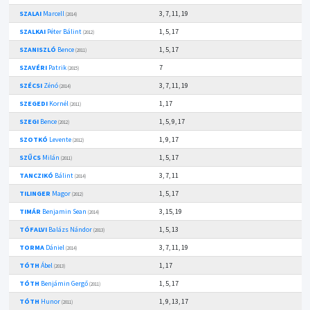
SZALAI
Marcell
3, 7, 11, 19
(2014)
SZALKAI
Péter Bálint
1, 5, 17
(2012)
SZANISZLÓ
Bence
1, 5, 17
(2011)
SZAVÉRI
Patrik
7
(2015)
SZÉCSI
Zénó
3, 7, 11, 19
(2014)
SZEGEDI
Kornél
1, 17
(2011)
SZEGI
Bence
1, 5, 9, 17
(2012)
SZOTKÓ
Levente
1, 9, 17
(2012)
SZŰCS
Milán
1, 5, 17
(2011)
TANCZIKÓ
Bálint
3, 7, 11
(2014)
TILINGER
Magor
1, 5, 17
(2012)
TIMÁR
Benjamin Sean
3, 15, 19
(2014)
TÓFALVI
Balázs Nándor
1, 5, 13
(2013)
TORMA
Dániel
3, 7, 11, 19
(2014)
TÓTH
Ábel
1, 17
(2013)
TÓTH
Benjámin Gergő
1, 5, 17
(2011)
TÓTH
Hunor
1, 9, 13, 17
(2011)