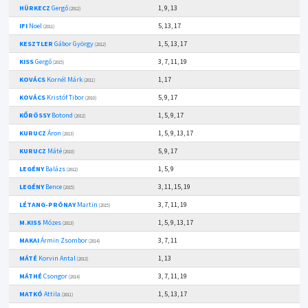
HÜRKECZ
Gergő
1, 9, 13
(2012)
IFI
Noel
5, 13, 17
(2011)
KESZTLER
Gábor György
1, 5, 13, 17
(2012)
KISS
Gergő
3, 7, 11, 19
(2015)
KOVÁCS
Kornél Márk
1, 17
(2011)
KOVÁCS
Kristóf Tibor
5, 9, 17
(2010)
KŐRÖSSY
Botond
1, 5, 9, 17
(2012)
KURUCZ
Áron
1, 5, 9, 13, 17
(2013)
KURUCZ
Máté
5, 9, 17
(2010)
LEGÉNY
Balázs
1, 5, 9
(2012)
LEGÉNY
Bence
3, 11, 15, 19
(2015)
LÉTANG-PRÓNAY
Martin
3, 7, 11, 19
(2015)
M.KISS
Mózes
1, 5, 9, 13, 17
(2013)
MAKAI
Ármin Zsombor
3, 7, 11
(2014)
MÁTÉ
Korvin Antal
1, 13
(2013)
MÁTHÉ
Csongor
3, 7, 11, 19
(2014)
MATKÓ
Attila
1, 5, 13, 17
(2011)