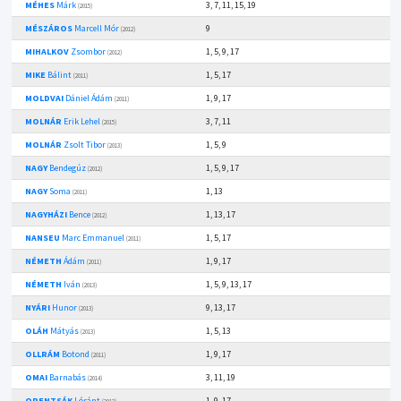
MÉHES
Márk
3, 7, 11, 15, 19
(2015)
MÉSZÁROS
Marcell Mór
9
(2012)
MIHALKOV
Zsombor
1, 5, 9, 17
(2012)
MIKE
Bálint
1, 5, 17
(2011)
MOLDVAI
Dániel Ádám
1, 9, 17
(2011)
MOLNÁR
Erik Lehel
3, 7, 11
(2015)
MOLNÁR
Zsolt Tibor
1, 5, 9
(2013)
NAGY
Bendegúz
1, 5, 9, 17
(2012)
NAGY
Soma
1, 13
(2011)
NAGYHÁZI
Bence
1, 13, 17
(2012)
NANSEU
Marc Emmanuel
1, 5, 17
(2011)
NÉMETH
Ádám
1, 9, 17
(2011)
NÉMETH
Iván
1, 5, 9, 13, 17
(2013)
NYÁRI
Hunor
9, 13, 17
(2013)
OLÁH
Mátyás
1, 5, 13
(2013)
OLLRÁM
Botond
1, 9, 17
(2011)
OMAI
Barnabás
3, 11, 19
(2014)
ORENTSÁK
Lóránt
1, 9, 17