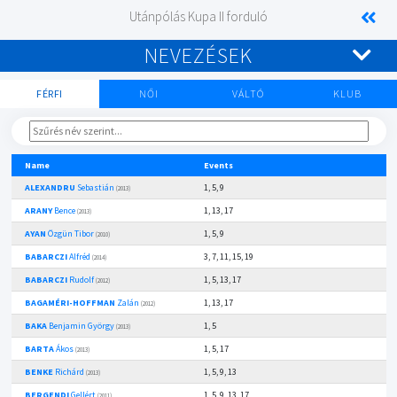
Utánpólás Kupa II forduló
NEVEZÉSEK
FÉRFI
NŐI
VÁLTÓ
KLUB
Name
Events
ALEXANDRU
Sebastián
1, 5, 9
(2013)
ARANY
Bence
1, 13, 17
(2013)
AYAN
Özgün Tibor
1, 5, 9
(2010)
BABARCZI
Alfréd
3, 7, 11, 15, 19
(2014)
BABARCZI
Rudolf
1, 5, 13, 17
(2012)
BAGAMÉRI-HOFFMAN
Zalán
1, 13, 17
(2012)
BAKA
Benjamin György
1, 5
(2013)
BARTA
Ákos
1, 5, 17
(2013)
BENKE
Richárd
1, 5, 9, 13
(2013)
BERGENDI
Gellért
1, 5, 9, 13, 17
(2011)