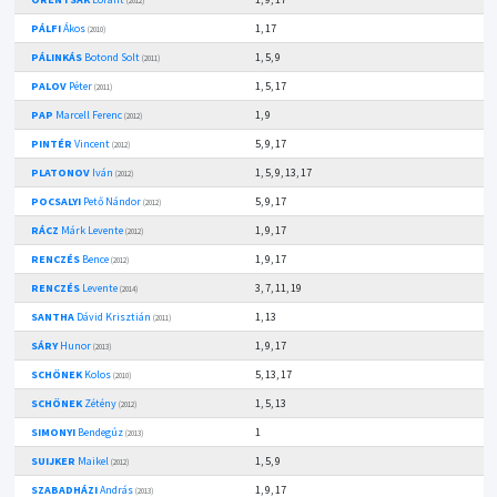
(2012)
PÁLFI
Ákos
1, 17
(2010)
PÁLINKÁS
Botond Solt
1, 5, 9
(2011)
PALOV
Péter
1, 5, 17
(2011)
PAP
Marcell Ferenc
1, 9
(2012)
PINTÉR
Vincent
5, 9, 17
(2012)
PLATONOV
Iván
1, 5, 9, 13, 17
(2012)
POCSALYI
Pető Nándor
5, 9, 17
(2012)
RÁCZ
Márk Levente
1, 9, 17
(2012)
RENCZÉS
Bence
1, 9, 17
(2012)
RENCZÉS
Levente
3, 7, 11, 19
(2014)
SANTHA
Dávid Krisztián
1, 13
(2011)
SÁRY
Hunor
1, 9, 17
(2013)
SCHÖNEK
Kolos
5, 13, 17
(2010)
SCHÖNEK
Zétény
1, 5, 13
(2012)
SIMONYI
Bendegúz
1
(2013)
SUIJKER
Maikel
1, 5, 9
(2012)
SZABADHÁZI
András
1, 9, 17
(2013)