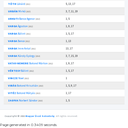
TÓTH
Lénárd
5, 13, 17
(2011)
URBÁN
Mirkó
3, 7, 11, 19
(2015)
URKUTI
Bence Agenor
1, 5
(2013)
VARGA
Ágoston
1, 9, 17
(2012)
VARGA
Bálint
1, 5, 17
(2011)
VARGA
Bence
1, 13
(2012)
VARGA
Imre Antal
13, 17
(2011)
VARGA
Károly György
3, 7, 15, 19
(2014)
VATAY-NEMERE
Botond Márton
1, 9, 17
(2012)
VÉRTESY
Bálint
1, 5, 17
(2012)
VINCZE
Noel
1
(2013)
VIRÁG
Botond Krisztián
1, 5, 9, 17
(2010)
VITÉZ
Botond Mátyás
1, 17
(2013)
ZAGYVA
Norbert Sándor
1, 5
(2010)
Copyright © 2022
Magyar Úszó Szövetség
.
All rights reserved.
Page generated in 0.3409 seconds.