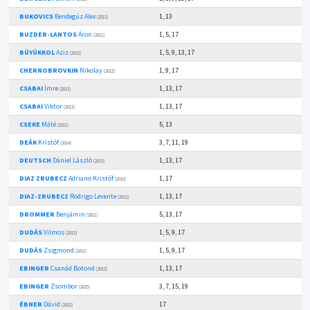
BUKOVICS
Bendegúz Alex
1, 13
(2013)
BUZDER-LANTOS
Áron
1, 5, 17
(2011)
BÜYÜKKOL
Aziz
1, 5, 9, 13, 17
(2012)
CHERNOBROVKIN
Nikolay
1, 9, 17
(2012)
CSABAI
Imre
1, 13, 17
(2013)
CSABAI
Viktor
1, 13, 17
(2013)
CSEKE
Máté
5, 13
(2011)
DEÁK
Kristóf
3, 7, 11, 19
(2014)
DEUTSCH
Dániel László
1, 13, 17
(2013)
DIAZ ZRUBECZ
Adriano Kristóf
1, 17
(2010)
DIAZ-ZRUBECZ
Rodrigo Levente
1, 13, 17
(2012)
DROMMER
Benjámin
5, 13, 17
(2011)
DUDÁS
Vilmos
1, 5, 9, 17
(2013)
DUDÁS
Zsigmond
1, 5, 9, 17
(2011)
EBINGER
Csanád Botond
1, 13, 17
(2012)
EBINGER
Zsombor
3, 7, 15, 19
(2015)
ÉBNER
Dávid
17
(2012)