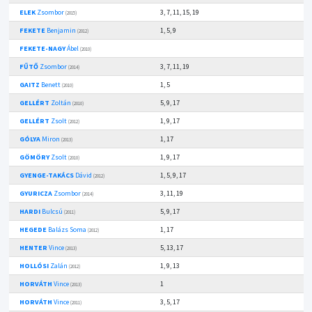
ELEK
Zsombor
3, 7, 11, 15, 19
(2015)
FEKETE
Benjamin
1, 5, 9
(2012)
FEKETE-NAGY
Ábel
(2010)
FŰTŐ
Zsombor
3, 7, 11, 19
(2014)
GAITZ
Benett
1, 5
(2010)
GELLÉRT
Zoltán
5, 9, 17
(2010)
GELLÉRT
Zsolt
1, 9, 17
(2012)
GÓLYA
Miron
1, 17
(2013)
GÖMÖRY
Zsolt
1, 9, 17
(2010)
GYENGE-TAKÁCS
Dávid
1, 5, 9, 17
(2012)
GYURICZA
Zsombor
3, 11, 19
(2014)
HARDI
Bulcsú
5, 9, 17
(2011)
HEGEDE
Balázs Soma
1, 17
(2012)
HENTER
Vince
5, 13, 17
(2013)
HOLLÓSI
Zalán
1, 9, 13
(2012)
HORVÁTH
Vince
1
(2013)
HORVÁTH
Vince
3, 5, 17
(2011)