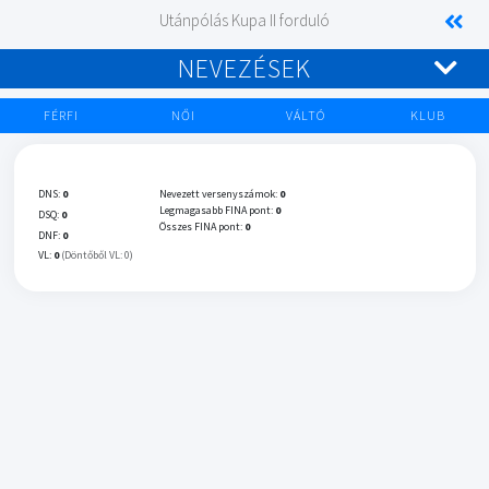
Utánpólás Kupa II forduló
NEVEZÉSEK
FÉRFI
NŐI
VÁLTÓ
KLUB
DNS:
0
Nevezett versenyszámok:
0
Legmagasabb FINA pont:
0
DSQ:
0
Összes FINA pont:
0
DNF:
0
VL:
0
(Döntőből VL: 0)