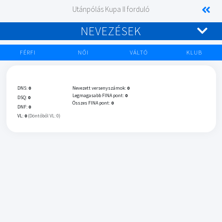
Utánpólás Kupa II forduló
NEVEZÉSEK
FÉRFI
NŐI
VÁLTÓ
KLUB
DNS:
0
Nevezett versenyszámok:
0
Legmagasabb FINA pont:
0
DSQ:
0
Összes FINA pont:
0
DNF:
0
VL:
0
(Döntőből VL: 0)