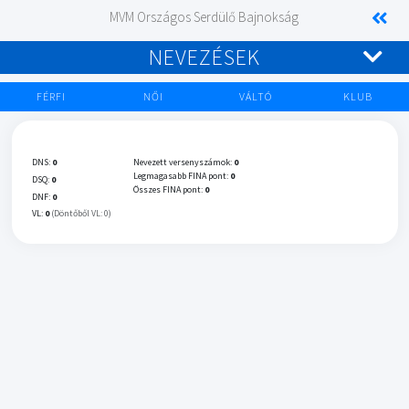
MVM Országos Serdülő Bajnokság
NEVEZÉSEK
FÉRFI
NŐI
VÁLTÓ
KLUB
DNS:
0
Nevezett versenyszámok:
0
Legmagasabb FINA pont:
0
DSQ:
0
Összes FINA pont:
0
DNF:
0
VL:
0
(Döntőből VL: 0)