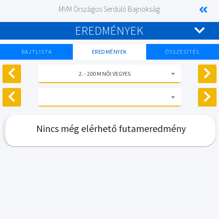
MVM Országos Serdülő Bajnokság
EREDMÉNYEK
RAJTLISTA
EREDMÉNYEK
ÖSSZESÍTÉS
2. - 200 M NŐI VEGYES
Nincs még elérhető futameredmény