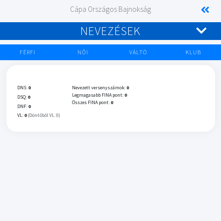
Cápa Országos Bajnokság
NEVEZÉSEK
FÉRFI
NŐI
VÁLTÓ
KLUB
DNS:
0
Nevezett versenyszámok:
0
Legmagasabb FINA pont:
0
DSQ:
0
Összes FINA pont:
0
DNF:
0
VL:
0
(Döntőből VL: 0)