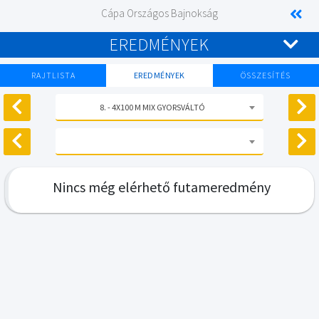
Cápa Országos Bajnokság
EREDMÉNYEK
RAJTLISTA
EREDMÉNYEK
ÖSSZESÍTÉS
8. - 4X100 M MIX GYORSVÁLTÓ
Nincs még elérhető futameredmény