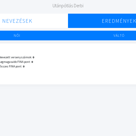
Utánpótlás Derbi
NEVEZÉSEK
EREDMÉNYE
NŐI
VÁLTÓ
Nevezett versenyszámok:
0
Legmagasabb FINA pont:
0
Összes FINA pont:
0