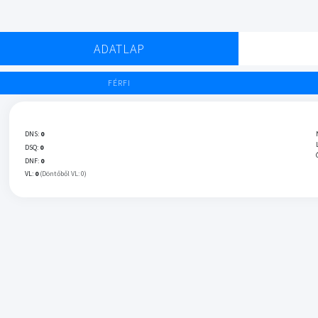
ADATLAP
FÉRFI
DNS:
0
DSQ:
0
DNF:
0
VL:
0
(Döntőből VL: 0)