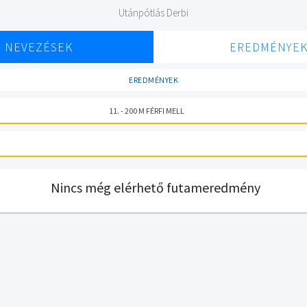
Utánpótlás Derbi
NEVEZÉSEK
EREDMÉNYE
EREDMÉNYEK
11. - 200 M FÉRFI MELL
Nincs még elérhető futameredmény