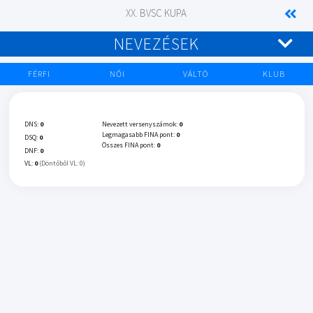
XX. BVSC KUPA
NEVEZÉSEK
FÉRFI
NŐI
VÁLTÓ
KLUB
DNS:
0
Nevezett versenyszámok:
0
Legmagasabb FINA pont:
0
DSQ:
0
Összes FINA pont:
0
DNF:
0
VL:
0
(Döntőből VL: 0)