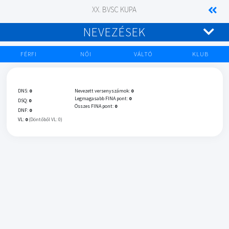
XX. BVSC KUPA
NEVEZÉSEK
FÉRFI
NŐI
VÁLTÓ
KLUB
DNS:
0
Nevezett versenyszámok:
0
Legmagasabb FINA pont:
0
DSQ:
0
Összes FINA pont:
0
DNF:
0
VL:
0
(Döntőből VL: 0)