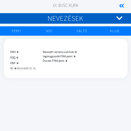
XX. BVSC KUPA
NEVEZÉSEK
FÉRFI
NŐI
VÁLTÓ
KLUB
DNS:
0
Nevezett versenyszámok:
0
Legmagasabb FINA pont:
0
DSQ:
0
Összes FINA pont:
0
DNF:
0
VL:
0
(Döntőből VL: 0)