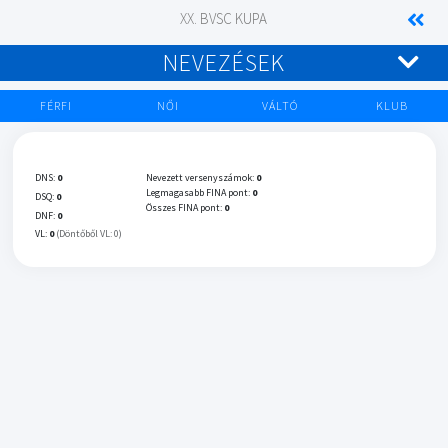
XX. BVSC KUPA
NEVEZÉSEK
FÉRFI
NŐI
VÁLTÓ
KLUB
DNS:
0
Nevezett versenyszámok:
0
Legmagasabb FINA pont:
0
DSQ:
0
Összes FINA pont:
0
DNF:
0
VL:
0
(Döntőből VL: 0)