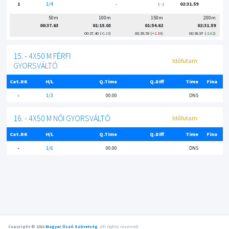
1
1/4
-
02:31.59
-
50m
100m
150m
200m
00:37.63
01:15.03
01:54.62
02:31.59
00:37.40
-0.23
00:39.59
+2.19
00:36.97
-2.62
15. - 4X50 M FÉRFI
Időfutam
GYORSVÁLTÓ
Cat.RK
H/L
Q.Time
Q.Diff
Time
Fina
-
1/3
00.00
DNS
16. - 4X50 M NŐI GYORSVÁLTÓ
Időfutam
Cat.RK
H/L
Q.Time
Q.Diff
Time
Fina
-
1/6
00.00
DNS
Copyright © 2022
Magyar Úszó Szövetség
.
All rights reserved.