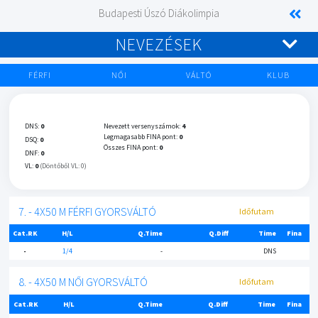
Budapesti Úszó Diákolimpia
NEVEZÉSEK
FÉRFI
NŐI
VÁLTÓ
KLUB
DNS:
0
Nevezett versenyszámok:
4
Legmagasabb FINA pont:
0
DSQ:
0
Összes FINA pont:
0
DNF:
0
VL:
0
(Döntőből VL: 0)
7. - 4X50 M FÉRFI GYORSVÁLTÓ
Időfutam
Cat.RK
H/L
Q.Time
Q.Diff
Time
Fina
-
1/4
-
DNS
8. - 4X50 M NŐI GYORSVÁLTÓ
Időfutam
Cat.RK
H/L
Q.Time
Q.Diff
Time
Fina