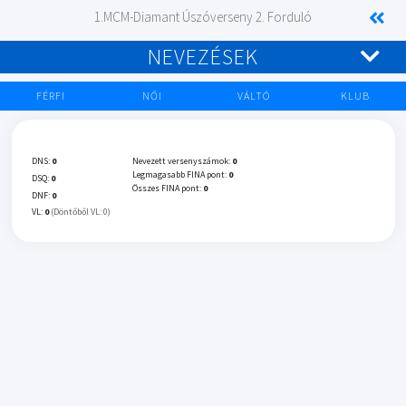
1.MCM-Diamant Úszóverseny 2. Forduló
NEVEZÉSEK
FÉRFI
NŐI
VÁLTÓ
KLUB
DNS:
0
Nevezett versenyszámok:
0
Legmagasabb FINA pont:
0
DSQ:
0
Összes FINA pont:
0
DNF:
0
VL:
0
(Döntőből VL: 0)