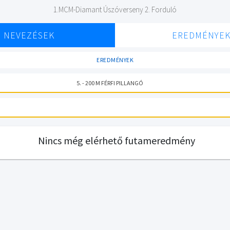
1.MCM-Diamant Úszóverseny 2. Forduló
NEVEZÉSEK
EREDMÉNYE
EREDMÉNYEK
5. - 200 M FÉRFI PILLANGÓ
Nincs még elérhető futameredmény