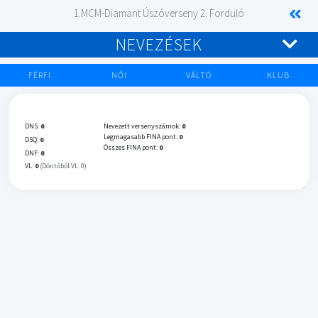
1.MCM-Diamant Úszóverseny 2. Forduló
NEVEZÉSEK
FÉRFI
NŐI
VÁLTÓ
KLUB
DNS:
0
Nevezett versenyszámok:
0
Legmagasabb FINA pont:
0
DSQ:
0
Összes FINA pont:
0
DNF:
0
VL:
0
(Döntőből VL: 0)