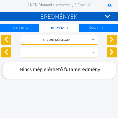
1.MCM-Diamant Úszóverseny 2. Forduló
EREDMÉNYEK
RAJTLISTA
EREDMÉNYEK
ÖSSZESÍTÉS
2. - 200 M NŐI VEGYES
Nincs még elérhető futameredmény