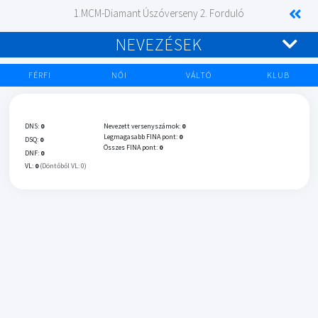
1.MCM-Diamant Úszóverseny 2. Forduló
NEVEZÉSEK
FÉRFI
NŐI
VÁLTÓ
KLUB
DNS:
0
Nevezett versenyszámok:
0
Legmagasabb FINA pont:
0
DSQ:
0
Összes FINA pont:
0
DNF:
0
VL:
0
(Döntőből VL: 0)