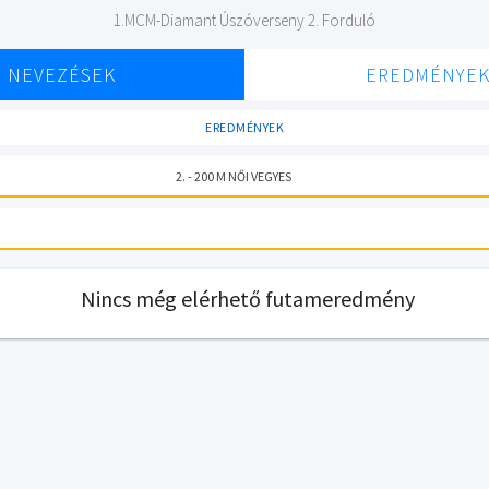
1.MCM-Diamant Úszóverseny 2. Forduló
NEVEZÉSEK
EREDMÉNYE
EREDMÉNYEK
2. - 200 M NŐI VEGYES
Nincs még elérhető futameredmény