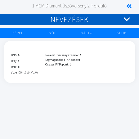
1.MCM-Diamant Úszóverseny 2. Forduló
NEVEZÉSEK
FÉRFI
NŐI
VÁLTÓ
KLUB
DNS:
0
Nevezett versenyszámok:
0
Legmagasabb FINA pont:
0
DSQ:
0
Összes FINA pont:
0
DNF:
0
VL:
0
(Döntőből VL: 0)