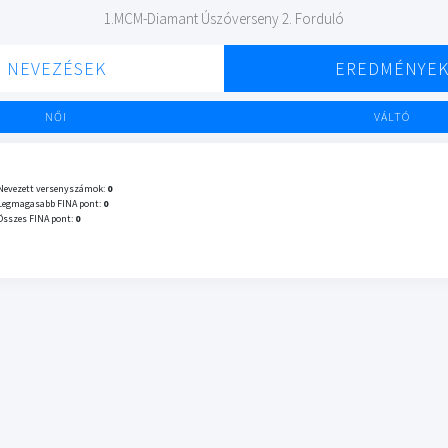
1.MCM-Diamant Úszóverseny 2. Forduló
NEVEZÉSEK
EREDMÉNYE
NŐI
VÁLTÓ
Nevezett versenyszámok:
0
Legmagasabb FINA pont:
0
Összes FINA pont:
0