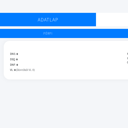
ADATLAP
FÉRFI
DNS:
0
DSQ:
0
DNF:
0
VL:
0
(Döntőből VL: 0)