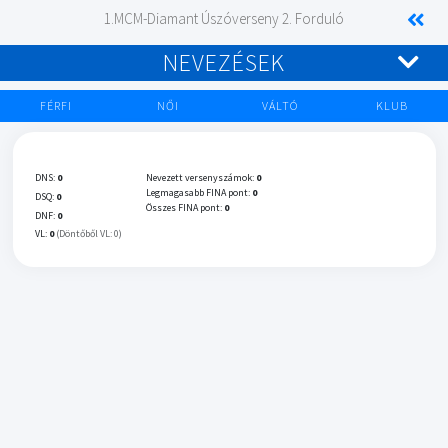
1.MCM-Diamant Úszóverseny 2. Forduló
NEVEZÉSEK
FÉRFI
NŐI
VÁLTÓ
KLUB
DNS:
0
Nevezett versenyszámok:
0
Legmagasabb FINA pont:
0
DSQ:
0
Összes FINA pont:
0
DNF:
0
VL:
0
(Döntőből VL: 0)