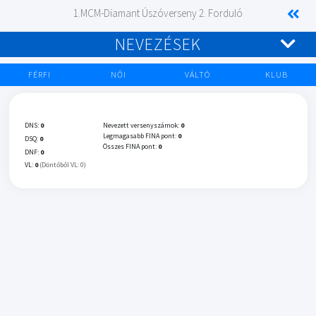
1.MCM-Diamant Úszóverseny 2. Forduló
NEVEZÉSEK
FÉRFI
NŐI
VÁLTÓ
KLUB
DNS:
0
Nevezett versenyszámok:
0
Legmagasabb FINA pont:
0
DSQ:
0
Összes FINA pont:
0
DNF:
0
VL:
0
(Döntőből VL: 0)