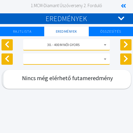
1.MCM-Diamant Úszóverseny 2. Forduló
EREDMÉNYEK
RAJTLISTA
EREDMÉNYEK
ÖSSZESÍTÉS
30. - 400 M NŐI GYORS
Nincs még elérhető futameredmény