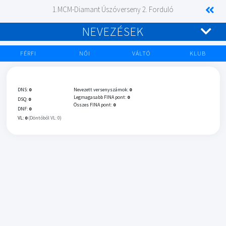
1.MCM-Diamant Úszóverseny 2. Forduló
NEVEZÉSEK
FÉRFI
NŐI
VÁLTÓ
KLUB
DNS:
0
Nevezett versenyszámok:
0
Legmagasabb FINA pont:
0
DSQ:
0
Összes FINA pont:
0
DNF:
0
VL:
0
(Döntőből VL: 0)