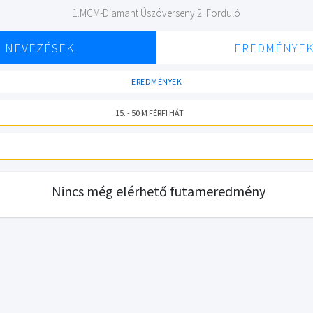
1.MCM-Diamant Úszóverseny 2. Forduló
NEVEZÉSEK
EREDMÉNYE
EREDMÉNYEK
15. - 50 M FÉRFI HÁT
Nincs még elérhető futameredmény