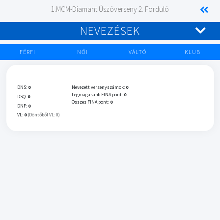
1.MCM-Diamant Úszóverseny 2. Forduló
NEVEZÉSEK
FÉRFI
NŐI
VÁLTÓ
KLUB
DNS:
0
Nevezett versenyszámok:
0
Legmagasabb FINA pont:
0
DSQ:
0
Összes FINA pont:
0
DNF:
0
VL:
0
(Döntőből VL: 0)