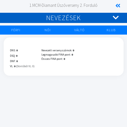
1.MCM-Diamant Úszóverseny 2. Forduló
NEVEZÉSEK
FÉRFI
NŐI
VÁLTÓ
KLUB
DNS:
0
Nevezett versenyszámok:
0
Legmagasabb FINA pont:
0
DSQ:
0
Összes FINA pont:
0
DNF:
0
VL:
0
(Döntőből VL: 0)