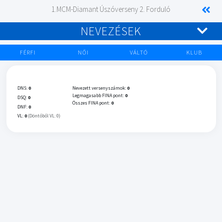
1.MCM-Diamant Úszóverseny 2. Forduló
NEVEZÉSEK
FÉRFI
NŐI
VÁLTÓ
KLUB
DNS:
0
Nevezett versenyszámok:
0
Legmagasabb FINA pont:
0
DSQ:
0
Összes FINA pont:
0
DNF:
0
VL:
0
(Döntőből VL: 0)