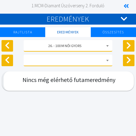
1.MCM-Diamant Úszóverseny 2. Forduló
EREDMÉNYEK
RAJTLISTA
EREDMÉNYEK
ÖSSZESÍTÉS
26. - 100 M NŐI GYORS
Nincs még elérhető futameredmény